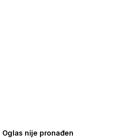
Nautička oprema
Brodski motori
Turizam
Apartmani
Sobe
Kuće za odmor
Aranžmani
Oglas nije pronađen