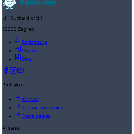
Ul. Buzinski krči 1
10000 Zagreb
Registracija
Prijava
Blog
Podrška
Kontakt
Korisne poveznice
Česta pitanja
Pravno