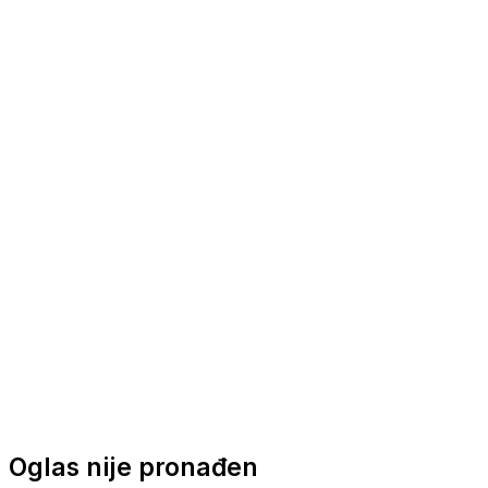
Nautička oprema
Brodski motori
Turizam
Apartmani
Sobe
Kuće za odmor
Aranžmani
Oglas nije pronađen