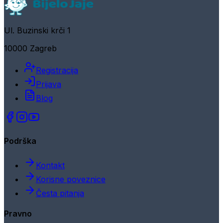
Ul. Buzinski krči 1
10000 Zagreb
Registracija
Prijava
Blog
Podrška
Kontakt
Korisne poveznice
Česta pitanja
Pravno