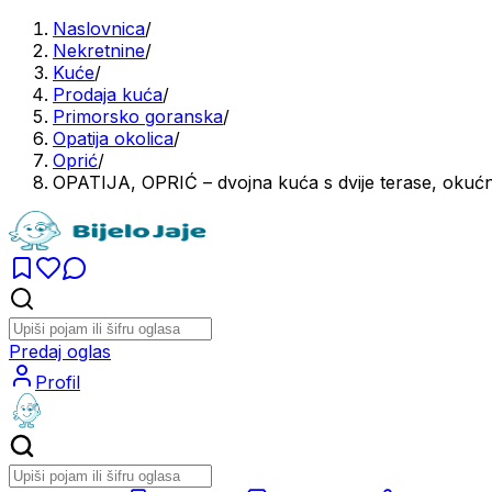
Naslovnica
/
Nekretnine
/
Kuće
/
Prodaja kuća
/
Primorsko goranska
/
Opatija okolica
/
Oprić
/
OPATIJA, OPRIĆ – dvojna kuća s dvije terase, oku
Predaj oglas
Profil