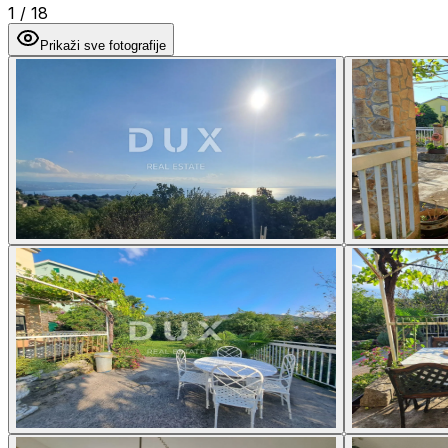
1
/
18
Prikaži sve fotografije