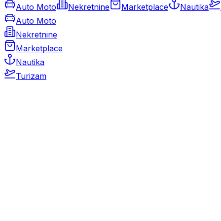
Auto Moto
Nekretnine
Marketplace
Nautika
Auto Moto
Nekretnine
Marketplace
Nautika
Turizam
Auto Moto
Rabljeni automobili
Novi automobili
Motocikli / motori
Gospodarska vozila
Rezervni dijelovi i oprema
Kamperi i kamp prikolice
Oldtimeri