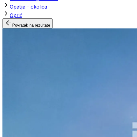
Opatija - okolica
Oprić
Povratak na rezultate