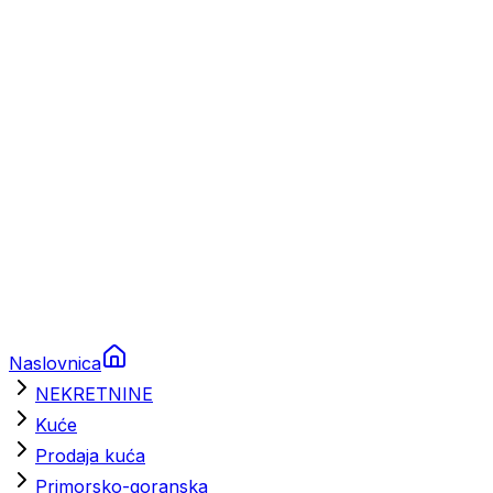
Prikolice za plovila
Brodski rezervni dijelovi
Nautička oprema
Brodski motori
Turizam
Apartmani
Sobe
Kuće za odmor
Aranžmani
Naslovnica
NEKRETNINE
Kuće
Prodaja kuća
Primorsko-goranska