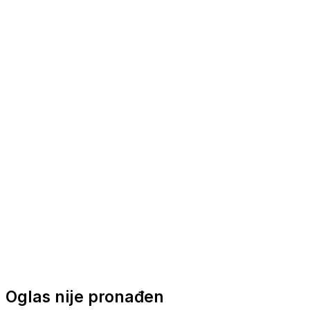
Nautička oprema
Brodski motori
Turizam
Apartmani
Sobe
Kuće za odmor
Aranžmani
Oglas nije pronađen