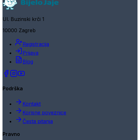
Ul. Buzinski krči 1
10000 Zagreb
Registracija
Prijava
Blog
Podrška
Kontakt
Korisne poveznice
Česta pitanja
Pravno