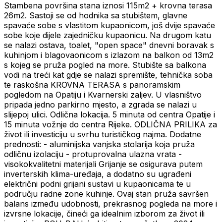
Stambena površina stana iznosi 115m2 + krovna terasa
26m2. Sastoji se od hodnika sa stubištem, glavne
spavaće sobe s vlastitom kupaonicom, još dvije spavaće
sobe koje dijele zajedničku kupaonicu. Na drugom katu
se nalazi ostava, toalet, "open space" dnevni boravak s
kuhinjom i blagovaonicom s izlazom na balkon od 13m2
s kojeg se pruža pogled na more. Stubište sa balkona
vodi na treći kat gdje se nalazi spremište, tehnička soba
te raskošna KROVNA TERASA s panoramskim
pogledom na Opatiju i Kvarnerski zaljev. U vlasništvo
pripada jedno parkirno mjesto, a zgrada se nalazi u
slijepoj ulici. Odlična lokacija. 5 minuta od centra Opatije i
15 minuta vožnje do centra Rijeke. ODLIČNA PRILIKA za
život ili investiciju u svrhu turističkog najma. Dodatne
prednosti: - aluminijska vanjska stolarija koja pruža
odličnu izolaciju - protuprovalna ulazna vrata -
visokokvalitetni materijali Grijanje se osigurava putem
inverterskih klima-uređaja, a dodatno su ugrađeni
električni podni grijani sustavi u kupaonicama te u
području radne zone kuhinje. Ovaj stan pruža savršen
balans između udobnosti, prekrasnog pogleda na more i
izvrsne lokacije, čineći ga idealnim izborom za život ili