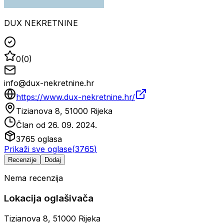
DUX NEKRETNINE
0
(
0
)
info@dux-nekretnine.hr
https://www.dux-nekretnine.hr/
Tizianova 8, 51000 Rijeka
Član od
26. 09. 2024.
3765
oglasa
Prikaži sve oglase
(
3765
)
Recenzije
Dodaj
Nema recenzija
Lokacija oglašivača
Tizianova 8, 51000 Rijeka