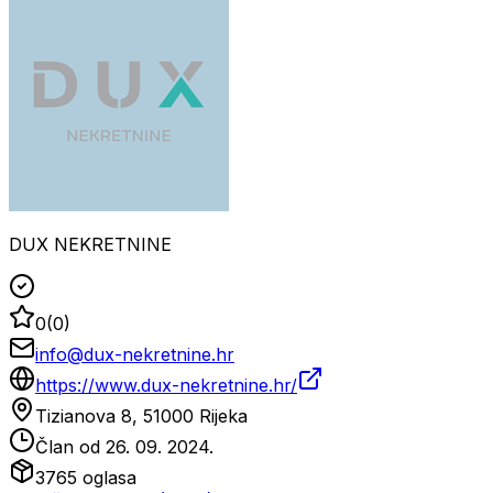
DUX NEKRETNINE
0
(
0
)
info@dux-nekretnine.hr
https://www.dux-nekretnine.hr/
Tizianova 8, 51000 Rijeka
Član od
26. 09. 2024.
3765
oglasa