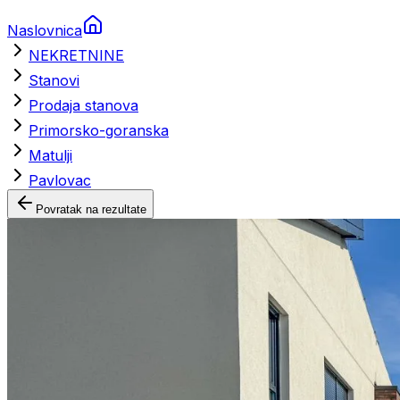
Naslovnica
NEKRETNINE
Stanovi
Prodaja stanova
Primorsko-goranska
Matulji
Pavlovac
Povratak na rezultate