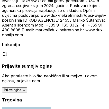
investiciju. ROH-BAU će biti gotov početkom 2024. a
zgrada useljiva krajem 2024. godine. Poštovani klijenti,
agencijska provizija naplaćuje se u skladu s Općim
uvjetima poslovanja: www.dux-nekretnine.hr/opci-uvjeti-
poslovanja ID KOD AGENCIJE: 24553 Marko Šutanovac
Agent s licencom Mob: +385 91 189 8332 Tel: +385 91
480 8808 E-mail: marko@dux-nekretnine.hr www.dux-
opatija.com
Lokacija
Prijavite sumnjiv oglas
Ako primijetite bilo što neobično ili sumnjivo u ovom
oglasu, prijavite nam.
Prijavi oglas →
Trgovina