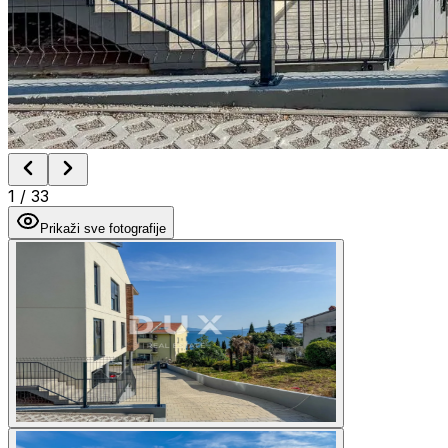
1
/
33
Prikaži sve fotografije