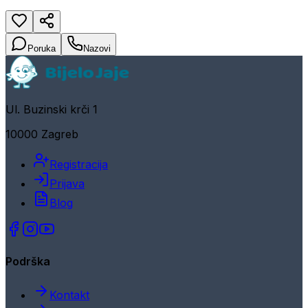
Poruka
Nazovi
Ul. Buzinski krči 1
10000 Zagreb
Registracija
Prijava
Blog
Podrška
Kontakt