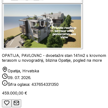
OPATIJA, PAVLOVAC - dvoetažni stan 141m2 s krovnom
terasom u novogradnji, blizina Opatije, pogled na more
Opatija, Hrvatska
09. 07. 2026.
Šifra oglasa:
437654331350
459.000,00 €