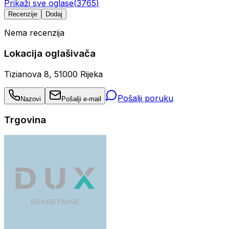
Prikaži sve oglase
(
3765
)
Recenzije
Dodaj
Nema recenzija
Lokacija oglašivača
Tizianova 8, 51000 Rijeka
Pošalji poruku
Nazovi
Pošalji e-mail
Trgovina