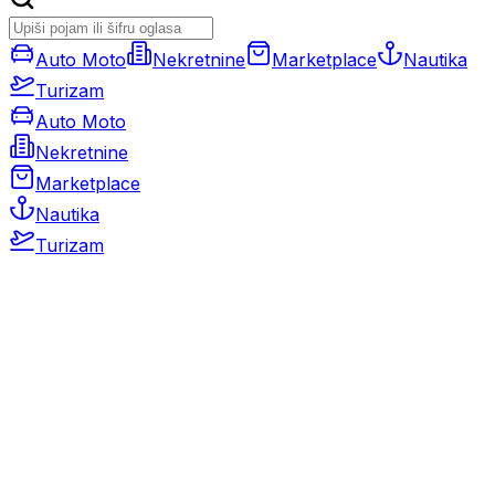
Auto Moto
Nekretnine
Marketplace
Nautika
Turizam
Auto Moto
Nekretnine
Marketplace
Nautika
Turizam
Auto Moto
Rabljeni automobili
Novi automobili
Motocikli / motori
Gospodarska vozila
Rezervni dijelovi i oprema