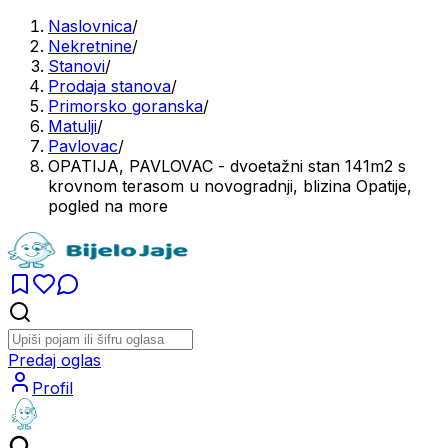
Naslovnica
/
Nekretnine
/
Stanovi
/
Prodaja stanova
/
Primorsko goranska
/
Matulji
/
Pavlovac
/
OPATIJA, PAVLOVAC - dvoetažni stan 141m2 s
krovnom terasom u novogradnji, blizina Opatije,
pogled na more
Predaj oglas
Profil