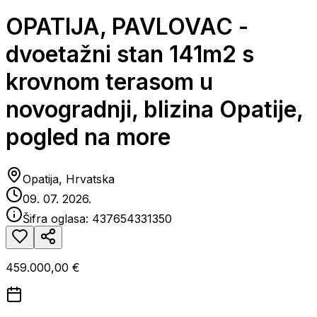
OPATIJA, PAVLOVAC -
dvoetažni stan 141m2 s
krovnom terasom u
novogradnji, blizina Opatije,
pogled na more
Opatija, Hrvatska
09. 07. 2026.
Šifra oglasa:
437654331350
459.000,00 €