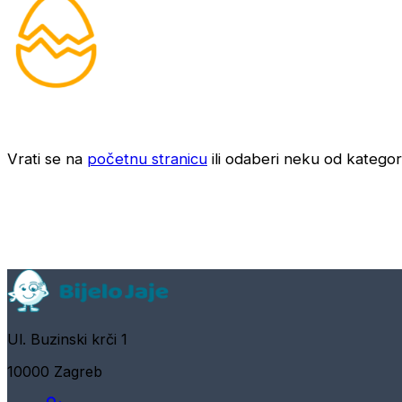
Vrati se na
početnu stranicu
ili odaberi neku od kategori
Ul. Buzinski krči 1
10000 Zagreb