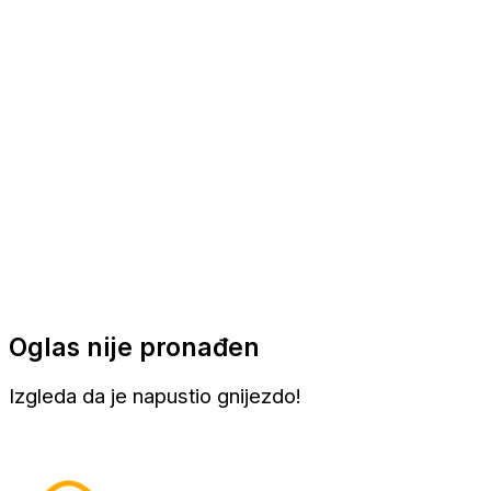
Apartmani
Sobe
Kuće za odmor
Aranžmani
Oglas nije pronađen
Izgleda da je napustio gnijezdo!