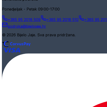
Ponedjeljak - Petak 09:00-17:00
+385 95 2018 509
+385 95 2018 510
+385 95 201
podrska@bijelojaje.hr
© 2026 Bijelo Jaje. Sva prava pridržana.