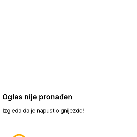
Apartmani
Sobe
Kuće za odmor
Aranžmani
Oglas nije pronađen
Izgleda da je napustio gnijezdo!