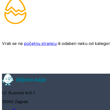
Vrati se na
početnu stranicu
ili odaberi neku od kategori
Ul. Buzinski krči 1
10000 Zagreb