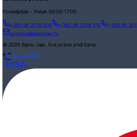
Ponedjeljak - Petak 09:00-17:00
+385 95 2018 509
+385 95 2018 510
+385 95 201
podrska@bijelojaje.hr
© 2026 Bijelo Jaje. Sva prava pridržana.