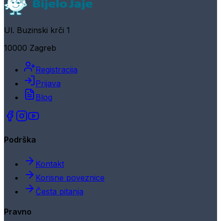
Ul. Buzinski krči 1
10000 Zagreb
Registracija
Prijava
Blog
Podrška
Kontakt
Korisne poveznice
Česta pitanja
Pravno