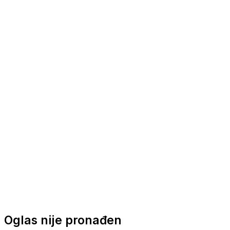
Nautička oprema
Brodski motori
Turizam
Apartmani
Sobe
Kuće za odmor
Aranžmani
Oglas nije pronađen