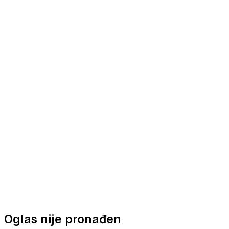
Nautička oprema
Brodski motori
Turizam
Apartmani
Sobe
Kuće za odmor
Aranžmani
Oglas nije pronađen