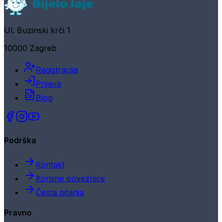
Ul. Buzinski krči 1
10000 Zagreb
Registracija
Prijava
Blog
Podrška
Kontakt
Korisne poveznice
Česta pitanja
Pravno