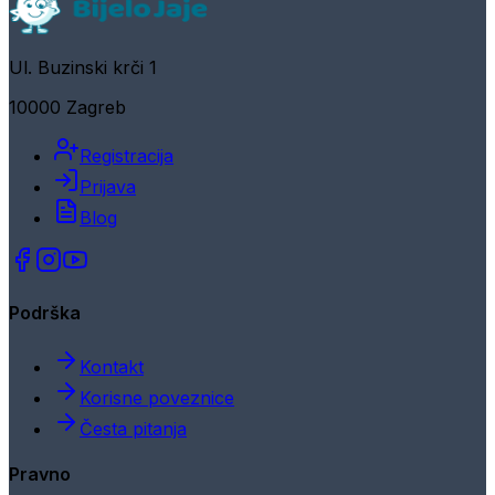
Ul. Buzinski krči 1
10000 Zagreb
Registracija
Prijava
Blog
Podrška
Kontakt
Korisne poveznice
Česta pitanja
Pravno