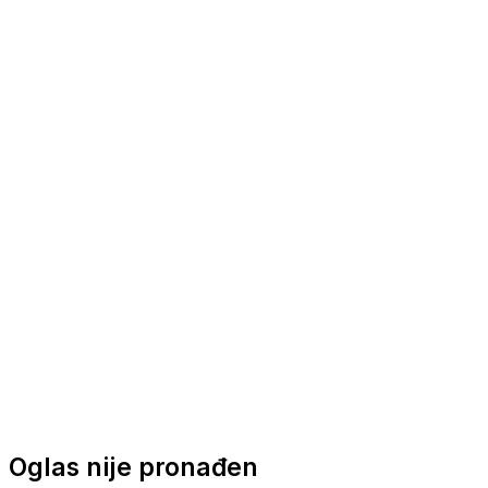
Nautička oprema
Brodski motori
Turizam
Apartmani
Sobe
Kuće za odmor
Aranžmani
Oglas nije pronađen