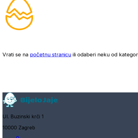
Vrati se na
početnu stranicu
ili odaberi neku od kategori
Ul. Buzinski krči 1
10000 Zagreb