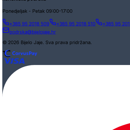
Ponedjeljak - Petak 09:00-17:00
+385 95 2018 509
+385 95 2018 510
+385 95 201
podrska@bijelojaje.hr
© 2026 Bijelo Jaje. Sva prava pridržana.