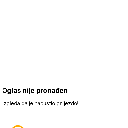
Apartmani
Sobe
Kuće za odmor
Aranžmani
Oglas nije pronađen
Izgleda da je napustio gnijezdo!