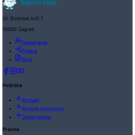
Ul. Buzinski krči 1
10000 Zagreb
Registracija
Prijava
Blog
Podrška
Kontakt
Korisne poveznice
Česta pitanja
Pravno