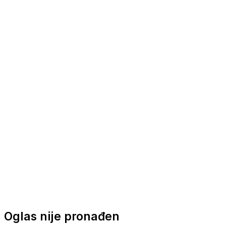
Nautička oprema
Brodski motori
Turizam
Apartmani
Sobe
Kuće za odmor
Aranžmani
Oglas nije pronađen