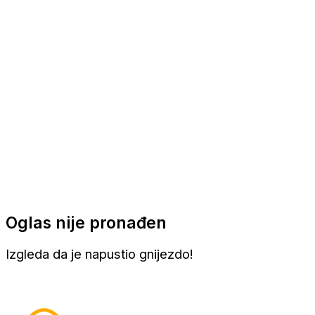
Apartmani
Sobe
Kuće za odmor
Aranžmani
Oglas nije pronađen
Izgleda da je napustio gnijezdo!