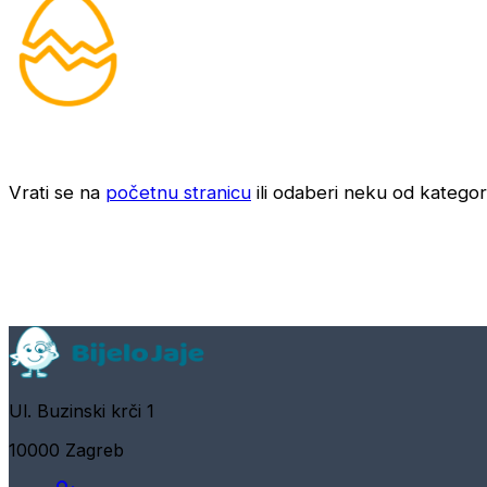
Vrati se na
početnu stranicu
ili odaberi neku od kategori
Ul. Buzinski krči 1
10000 Zagreb