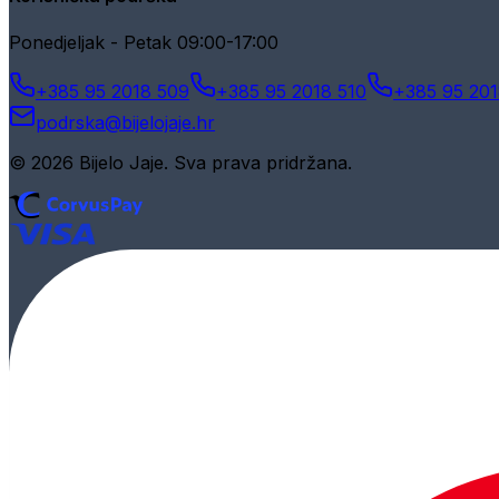
Ponedjeljak - Petak 09:00-17:00
+385 95 2018 509
+385 95 2018 510
+385 95 201
podrska@bijelojaje.hr
© 2026 Bijelo Jaje. Sva prava pridržana.