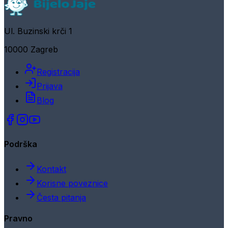
Ul. Buzinski krči 1
10000 Zagreb
Registracija
Prijava
Blog
Podrška
Kontakt
Korisne poveznice
Česta pitanja
Pravno