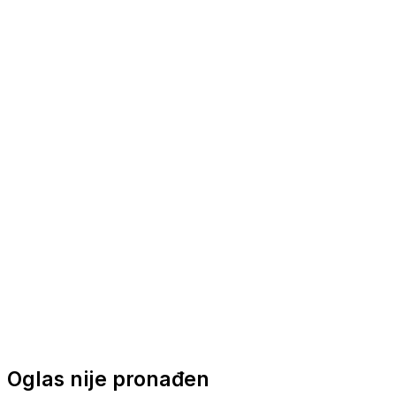
Nautička oprema
Brodski motori
Turizam
Apartmani
Sobe
Kuće za odmor
Aranžmani
Oglas nije pronađen