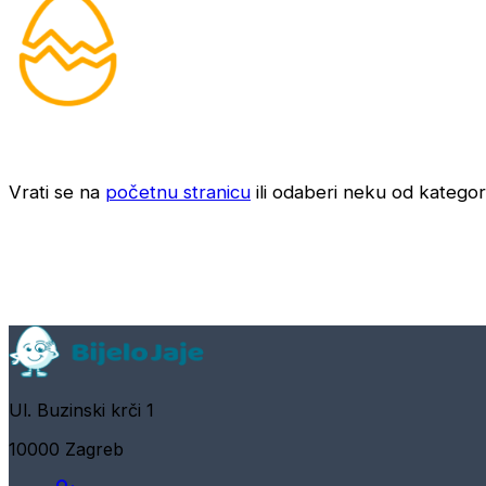
Vrati se na
početnu stranicu
ili odaberi neku od kategori
Ul. Buzinski krči 1
10000 Zagreb