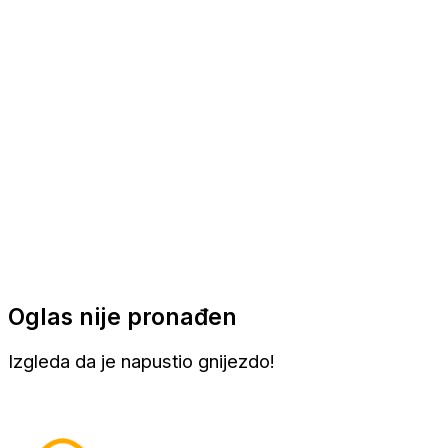
Apartmani
Sobe
Kuće za odmor
Aranžmani
Oglas nije pronađen
Izgleda da je napustio gnijezdo!