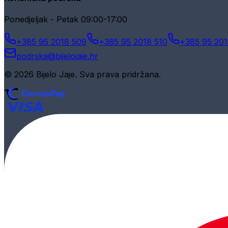
Ponedjeljak - Petak 09:00-17:00
+385 95 2018 509
+385 95 2018 510
+385 95 201
podrska@bijelojaje.hr
© 2026 Bijelo Jaje. Sva prava pridržana.