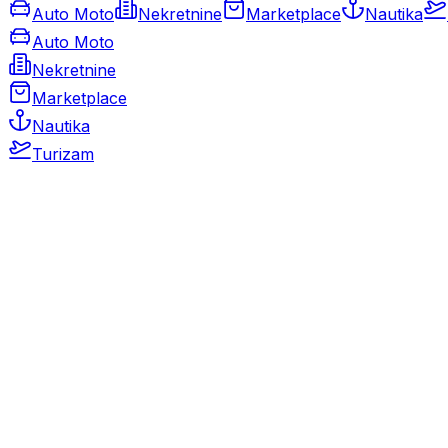
Auto Moto
Nekretnine
Marketplace
Nautika
Auto Moto
Nekretnine
Marketplace
Nautika
Turizam
Auto Moto
Rabljeni automobili
Novi automobili
Motocikli / motori
Gospodarska vozila
Rezervni dijelovi i oprema
Kamperi i kamp prikolice
Oldtimeri