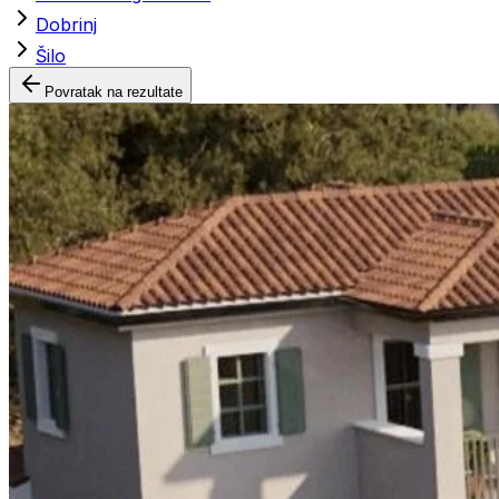
Dobrinj
Šilo
Povratak na rezultate