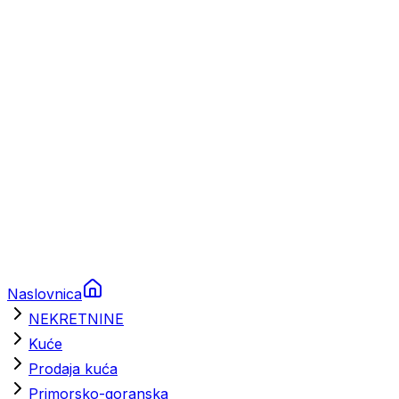
Prikolice za plovila
Brodski rezervni dijelovi
Nautička oprema
Brodski motori
Turizam
Apartmani
Sobe
Kuće za odmor
Aranžmani
Naslovnica
NEKRETNINE
Kuće
Prodaja kuća
Primorsko-goranska