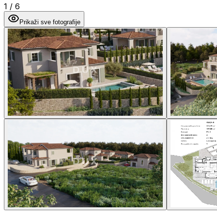
1
/
6
Prikaži sve fotografije