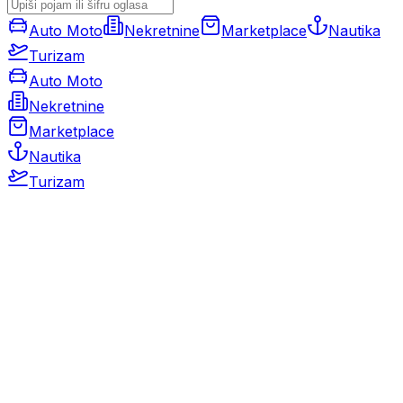
Auto Moto
Nekretnine
Marketplace
Nautika
Turizam
Auto Moto
Nekretnine
Marketplace
Nautika
Turizam
Auto Moto
Rabljeni automobili
Novi automobili
Motocikli / motori
Gospodarska vozila
Rezervni dijelovi i oprema
Kamperi i kamp prikolice