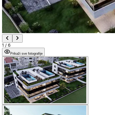
1
/
6
Prikaži sve fotografije