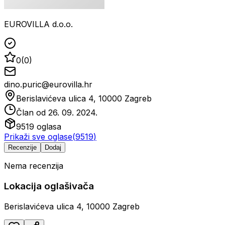
EUROVILLA d.o.o.
0
(
0
)
dino.puric@eurovilla.hr
Berislavićeva ulica 4, 10000 Zagreb
Član od
26. 09. 2024.
9519
oglasa
Prikaži sve oglase
(
9519
)
Recenzije
Dodaj
Nema recenzija
Lokacija oglašivača
Berislavićeva ulica 4, 10000 Zagreb