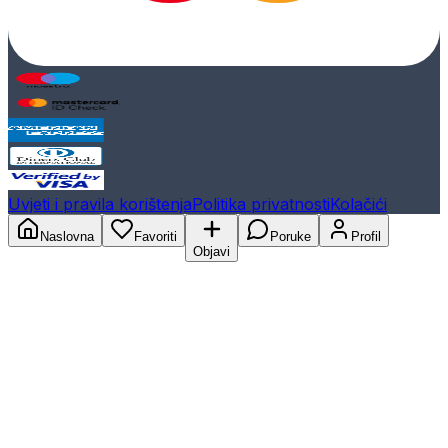
Uvjeti i pravila korištenja
Politika privatnosti
Kolačići
Naslovna
Favoriti
Poruke
Profil
Objavi