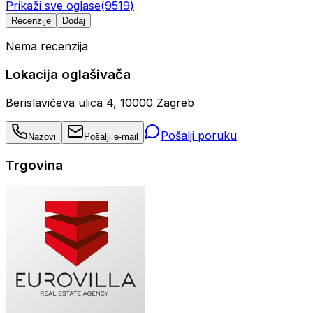
Prikaži sve oglase
(
9519
)
Recenzije
Dodaj
Nema recenzija
Lokacija oglašivača
Berislavićeva ulica 4, 10000 Zagreb
Pošalji poruku
Nazovi
Pošalji e-mail
Trgovina