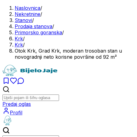
Naslovnica
/
Nekretnine
/
Stanovi
/
Prodaja stanova
/
Primorsko goranska
/
Krk
/
Krk
/
Otok Krk, Grad Krk, moderan trosoban stan u
novogradnji neto korisne površine od 92 m²
Predaj oglas
Profil