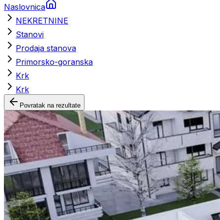
Naslovnica
NEKRETNINE
Stanovi
Prodaja stanova
Primorsko-goranska
Krk
Krk
Povratak na rezultate