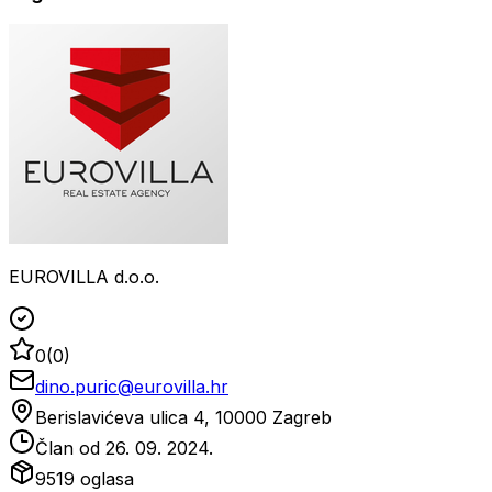
EUROVILLA d.o.o.
0
(
0
)
dino.puric@eurovilla.hr
Berislavićeva ulica 4, 10000 Zagreb
Član od
26. 09. 2024.
9519
oglasa