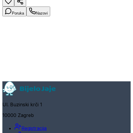
Poruka
Nazovi
Ul. Buzinski krči 1
10000 Zagreb
Registracija