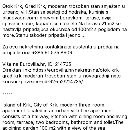
Otok Krk, Grad Krk, moderan trosoban stan smješten u
urbanoj villi.Stan se sastoji od hodnika, kuhinje s
blagovaonicom i dnevnim boravkom, terase, dvije
spavaće sobe, kupaonice i toaleta.Na terasu 21 m2 se
nastavlja pripadajuća okućnica od 100m2 s pogledom na
more.Stanu također pripada i jedno...
Za ovu nekretninu kontaktirajte asistenta u prodaji na
broj telefona +385 91 575 8909.
Više na Eurovilla.hr, ID: 214735
Direktan link: https://eurovilla.hr/nekretnina/otok-krk-
grad-krk-moderan-trosoban-stan-u-novogradnji-neto-
korisne-povrsine-od-92-m2/214735/
-----
Island of Krk, City of Krk, modern three-room
apartment located in an urban villa.The apartment
consists of a hallway, kitchen with dining room and living
room, terrace, two bedrooms, bathroom and toilet.The
adjoining garden 100 m2 with a view of the sea