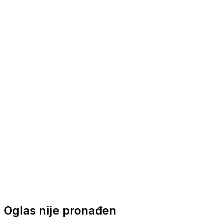
Nautička oprema
Brodski motori
Turizam
Apartmani
Sobe
Kuće za odmor
Aranžmani
Oglas nije pronađen