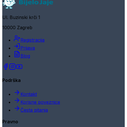
Ul. Buzinski krči 1
10000 Zagreb
Registracija
Prijava
Blog
Podrška
Kontakt
Korisne poveznice
Česta pitanja
Pravno