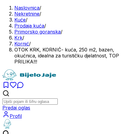
Naslovnica
/
Nekretnine
/
Kuće
/
Prodaja kuća
/
Primorsko goranska
/
Krk
/
Kornić
/
OTOK KRK, KORNIĆ- kuća, 250 m2, bazen,
okućnica, idealna za turističku djelatnost, TOP
PRILIKA!!!
Predaj oglas
Profil