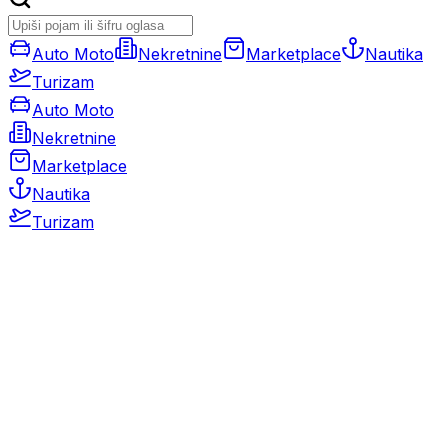
Auto Moto
Nekretnine
Marketplace
Nautika
Turizam
Auto Moto
Nekretnine
Marketplace
Nautika
Turizam
Auto Moto
Rabljeni automobili
Novi automobili
Motocikli / motori
Gospodarska vozila
Rezervni dijelovi i oprema