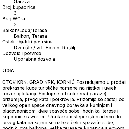
Garaža
Broj kupaonica
3
Broj WC-a
3
Balkon/Lođa/Terasa
Balkon, Terasa
Ostali objekti i površine
Dvorište / vrt, Bazen, Roštilj
Dozvole i potvrde
Uporabna dozvola
Opis
OTOK KRK, GRAD KRK, KORNIĆ Posredujemo u prodaji
prekrasne kuće turističke namjene na rijetkoj i uvijek
traženoj lokaciji. Sastoji se od suterena( garaže),
prizemlja, prvog kata i potkrovlja. Prizemlje se sastoji od
velikog open space dnevnog boravka s kuhinjom i
blagavaonicom, dvije spavaće sobe, hodnika, terase i
kupaonice s wc-om. Unutarnjim stepeništem idemo do
prvog kata na kojem se nalaze četiri spavaće sobe,
hodnik, dva balkona, velika terasa te kupanica s wc-om.