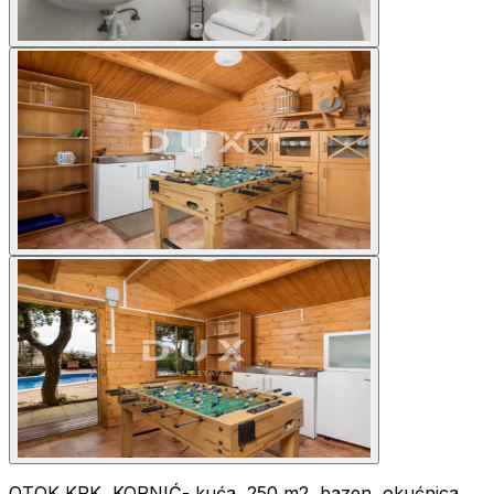
OTOK KRK, KORNIĆ- kuća, 250 m2, bazen, okućnica,