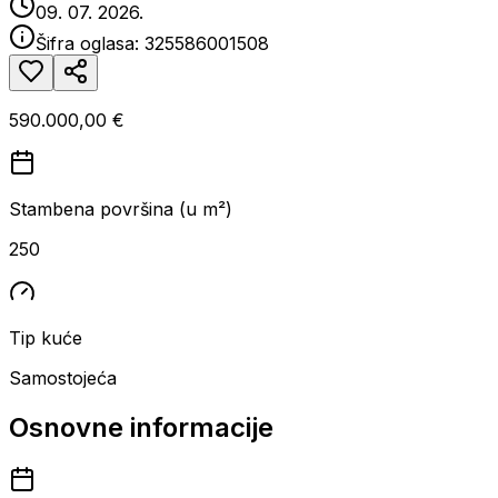
09. 07. 2026.
Šifra oglasa:
325586001508
590.000,00 €
Stambena površina (u m²)
250
Tip kuće
Samostojeća
Osnovne informacije