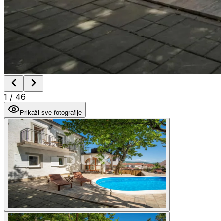
1
/
46
Prikaži sve fotografije