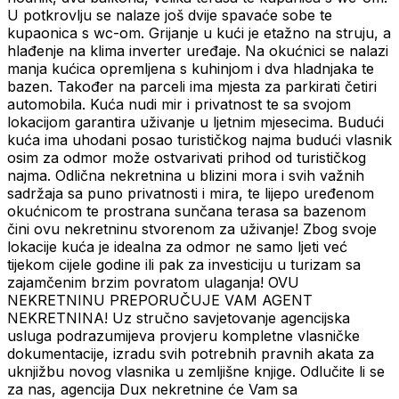
U potkrovlju se nalaze još dvije spavaće sobe te
kupaonica s wc-om. Grijanje u kući je etažno na struju, a
hlađenje na klima inverter uređaje. Na okućnici se nalazi
manja kućica opremljena s kuhinjom i dva hladnjaka te
bazen. Također na parceli ima mjesta za parkirati četiri
automobila. Kuća nudi mir i privatnost te sa svojom
lokacijom garantira uživanje u ljetnim mjesecima. Budući
kuća ima uhodani posao turističkog najma budući vlasnik
osim za odmor može ostvarivati prihod od turističkog
najma. Odlična nekretnina u blizini mora i svih važnih
sadržaja sa puno privatnosti i mira, te lijepo uređenom
okućnicom te prostrana sunčana terasa sa bazenom
čini ovu nekretninu stvorenom za uživanje! Zbog svoje
lokacije kuća je idealna za odmor ne samo ljeti već
tijekom cijele godine ili pak za investiciju u turizam sa
zajamčenim brzim povratom ulaganja! OVU
NEKRETNINU PREPORUČUJE VAM AGENT
NEKRETNINA! Uz stručno savjetovanje agencijska
usluga podrazumijeva provjeru kompletne vlasničke
dokumentacije, izradu svih potrebnih pravnih akata za
uknjižbu novog vlasnika u zemljišne knjige. Odlučite li se
za nas, agencija Dux nekretnine će Vam sa