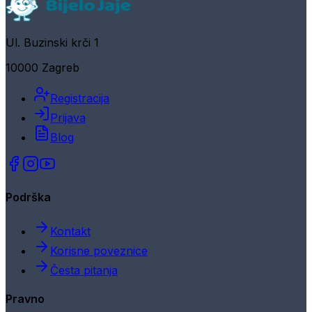
Ul. Buzinski krči 1
10000 Zagreb
Registracija
Prijava
Blog
Podrška
Kontakt
Korisne poveznice
Česta pitanja
Pravno