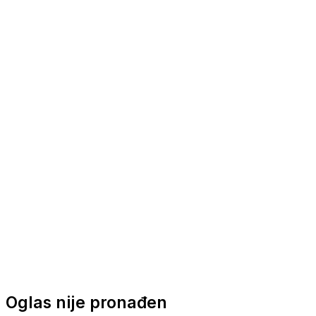
Nautička oprema
Brodski motori
Turizam
Apartmani
Sobe
Kuće za odmor
Aranžmani
Oglas nije pronađen