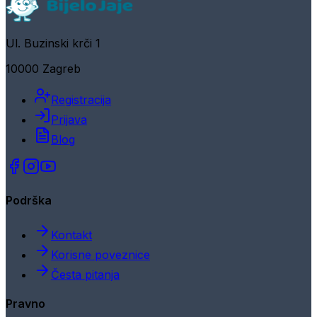
Ul. Buzinski krči 1
10000 Zagreb
Registracija
Prijava
Blog
Podrška
Kontakt
Korisne poveznice
Česta pitanja
Pravno