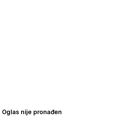
Nautička oprema
Brodski motori
Turizam
Apartmani
Sobe
Kuće za odmor
Aranžmani
Oglas nije pronađen