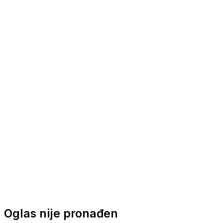
Nautička oprema
Brodski motori
Turizam
Apartmani
Sobe
Kuće za odmor
Aranžmani
Oglas nije pronađen