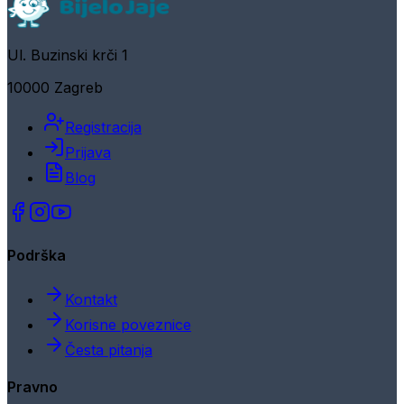
Ul. Buzinski krči 1
10000 Zagreb
Registracija
Prijava
Blog
Podrška
Kontakt
Korisne poveznice
Česta pitanja
Pravno