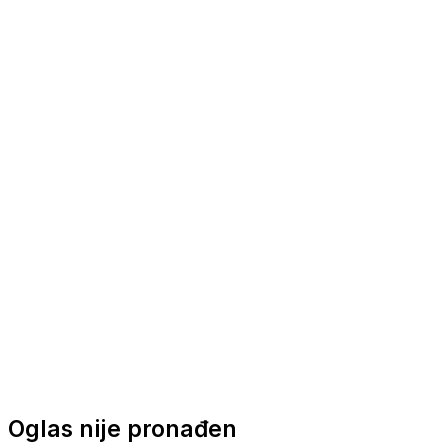
Nautička oprema
Brodski motori
Turizam
Apartmani
Sobe
Kuće za odmor
Aranžmani
Oglas nije pronađen