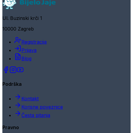
Ul. Buzinski krči 1
10000 Zagreb
Registracija
Prijava
Blog
Podrška
Kontakt
Korisne poveznice
Česta pitanja
Pravno