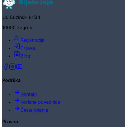
Ul. Buzinski krči 1
10000 Zagreb
Registracija
Prijava
Blog
Podrška
Kontakt
Korisne poveznice
Česta pitanja
Pravno