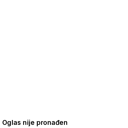
Nautička oprema
Brodski motori
Turizam
Apartmani
Sobe
Kuće za odmor
Aranžmani
Oglas nije pronađen