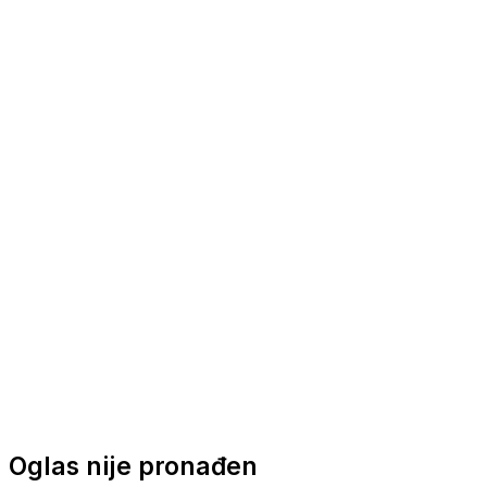
Nautička oprema
Brodski motori
Turizam
Apartmani
Sobe
Kuće za odmor
Aranžmani
Oglas nije pronađen