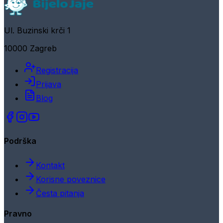
Ul. Buzinski krči 1
10000 Zagreb
Registracija
Prijava
Blog
Podrška
Kontakt
Korisne poveznice
Česta pitanja
Pravno