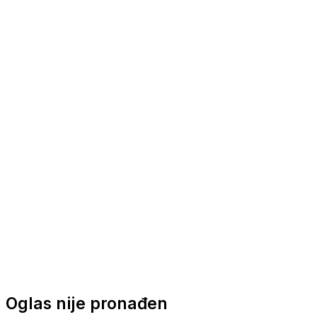
Nautička oprema
Brodski motori
Turizam
Apartmani
Sobe
Kuće za odmor
Aranžmani
Oglas nije pronađen