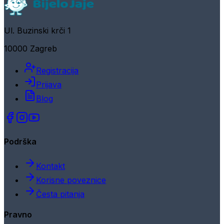
Ul. Buzinski krči 1
10000 Zagreb
Registracija
Prijava
Blog
Podrška
Kontakt
Korisne poveznice
Česta pitanja
Pravno