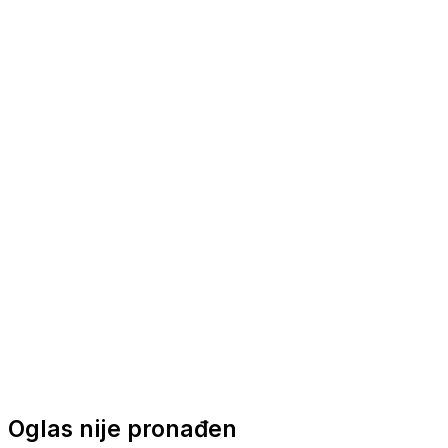
Nautička oprema
Brodski motori
Turizam
Apartmani
Sobe
Kuće za odmor
Aranžmani
Oglas nije pronađen