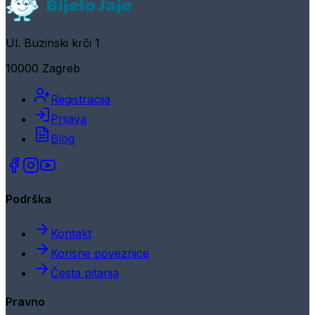
Ul. Buzinski krči 1
10000 Zagreb
Registracija
Prijava
Blog
Podrška
Kontakt
Korisne poveznice
Česta pitanja
Pravno