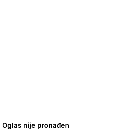
Nautička oprema
Brodski motori
Turizam
Apartmani
Sobe
Kuće za odmor
Aranžmani
Oglas nije pronađen