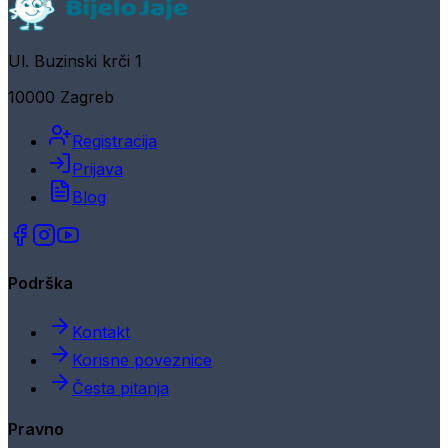
Ul. Buzinski krči 1
10000 Zagreb
Registracija
Prijava
Blog
Podrška
Kontakt
Korisne poveznice
Česta pitanja
Pravno