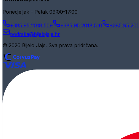
Ponedjeljak - Petak 09:00-17:00
+385 95 2018 509
+385 95 2018 510
+385 95 201
podrska@bijelojaje.hr
© 2026 Bijelo Jaje. Sva prava pridržana.