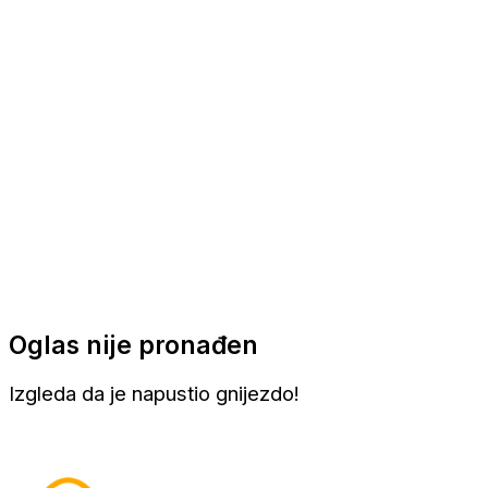
Apartmani
Sobe
Kuće za odmor
Aranžmani
Oglas nije pronađen
Izgleda da je napustio gnijezdo!