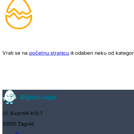
Vrati se na
početnu stranicu
ili odaberi neku od kategori
Ul. Buzinski krči 1
10000 Zagreb