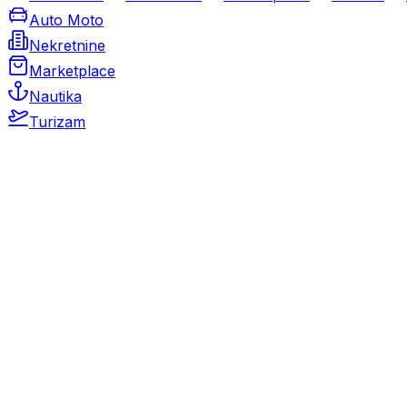
Auto Moto
Nekretnine
Marketplace
Nautika
Turizam
Auto Moto
Rabljeni automobili
Novi automobili
Motocikli / motori
Gospodarska vozila
Rezervni dijelovi i oprema
Kamperi i kamp prikolice
Oldtimeri
Karambolirani automobili