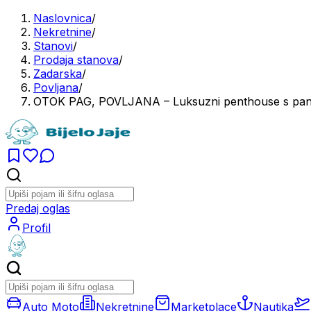
Naslovnica
/
Nekretnine
/
Stanovi
/
Prodaja stanova
/
Zadarska
/
Povljana
/
OTOK PAG, POVLJANA – Luksuzni penthouse s pan
Predaj oglas
Profil
Auto Moto
Nekretnine
Marketplace
Nautika