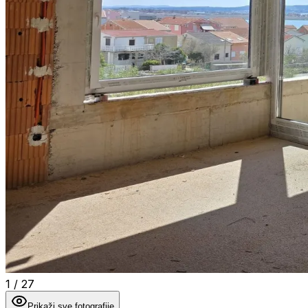
1
/
27
Prikaži sve fotografije