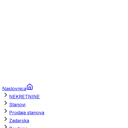
Brodski rezervni dijelovi
Nautička oprema
Brodski motori
Turizam
Apartmani
Sobe
Kuće za odmor
Aranžmani
Naslovnica
NEKRETNINE
Stanovi
Prodaja stanova
Zadarska