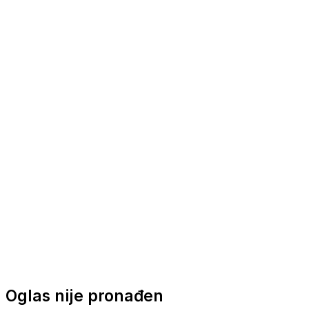
Nautička oprema
Brodski motori
Turizam
Apartmani
Sobe
Kuće za odmor
Aranžmani
Oglas nije pronađen