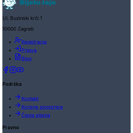
Ul. Buzinski krči 1
10000 Zagreb
Registracija
Prijava
Blog
Podrška
Kontakt
Korisne poveznice
Česta pitanja
Pravno