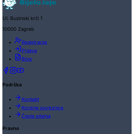
Ul. Buzinski krči 1
10000 Zagreb
Registracija
Prijava
Blog
Podrška
Kontakt
Korisne poveznice
Česta pitanja
Pravno