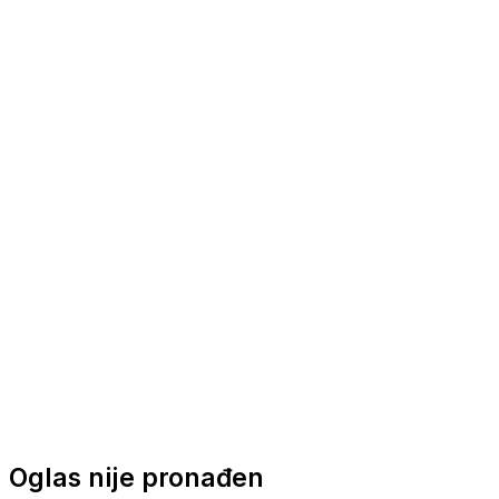
Nautička oprema
Brodski motori
Turizam
Apartmani
Sobe
Kuće za odmor
Aranžmani
Oglas nije pronađen