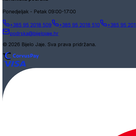
Ponedjeljak - Petak 09:00-17:00
+385 95 2018 509
+385 95 2018 510
+385 95 201
podrska@bijelojaje.hr
© 2026 Bijelo Jaje. Sva prava pridržana.