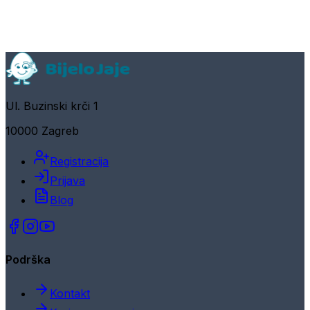
Ul. Buzinski krči 1
10000 Zagreb
Registracija
Prijava
Blog
Podrška
Kontakt