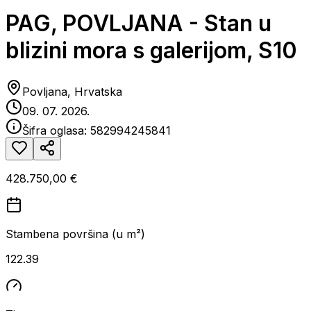
PAG, POVLJANA - Stan u
blizini mora s galerijom, S10
Povljana, Hrvatska
09. 07. 2026.
Šifra oglasa:
582994245841
428.750,00 €
Stambena površina (u m²)
122.39