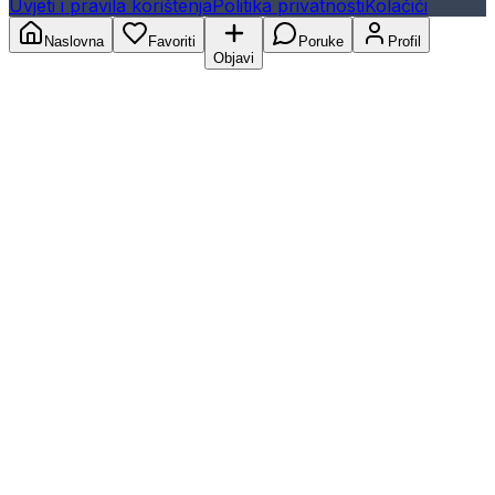
Uvjeti i pravila korištenja
Politika privatnosti
Kolačići
Naslovna
Favoriti
Poruke
Profil
Objavi