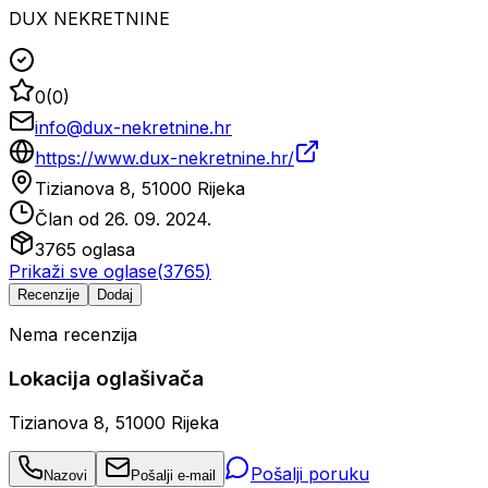
DUX NEKRETNINE
0
(
0
)
info@dux-nekretnine.hr
https://www.dux-nekretnine.hr/
Tizianova 8, 51000 Rijeka
Član od
26. 09. 2024.
3765
oglasa
Prikaži sve oglase
(
3765
)
Recenzije
Dodaj
Nema recenzija
Lokacija oglašivača
Tizianova 8, 51000 Rijeka
Pošalji poruku
Nazovi
Pošalji e-mail