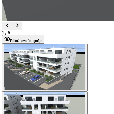
1
/
5
Prikaži sve fotografije