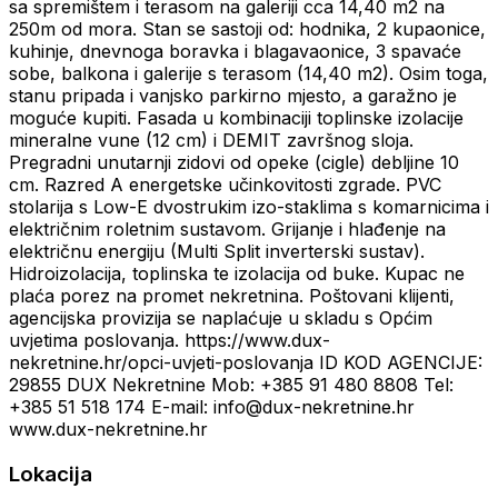
sa spremištem i terasom na galeriji cca 14,40 m2 na
250m od mora. Stan se sastoji od: hodnika, 2 kupaonice,
kuhinje, dnevnoga boravka i blagavaonice, 3 spavaće
sobe, balkona i galerije s terasom (14,40 m2). Osim toga,
stanu pripada i vanjsko parkirno mjesto, a garažno je
moguće kupiti. Fasada u kombinaciji toplinske izolacije
mineralne vune (12 cm) i DEMIT završnog sloja.
Pregradni unutarnji zidovi od opeke (cigle) debljine 10
cm. Razred A energetske učinkovitosti zgrade. PVC
stolarija s Low-E dvostrukim izo-staklima s komarnicima i
električnim roletnim sustavom. Grijanje i hlađenje na
električnu energiju (Multi Split inverterski sustav).
Hidroizolacija, toplinska te izolacija od buke. Kupac ne
plaća porez na promet nekretnina. Poštovani klijenti,
agencijska provizija se naplaćuje u skladu s Općim
uvjetima poslovanja. https://www.dux-
nekretnine.hr/opci-uvjeti-poslovanja ID KOD AGENCIJE:
29855 DUX Nekretnine Mob: +385 91 480 8808 Tel:
+385 51 518 174 E-mail: info@dux-nekretnine.hr
www.dux-nekretnine.hr
Lokacija