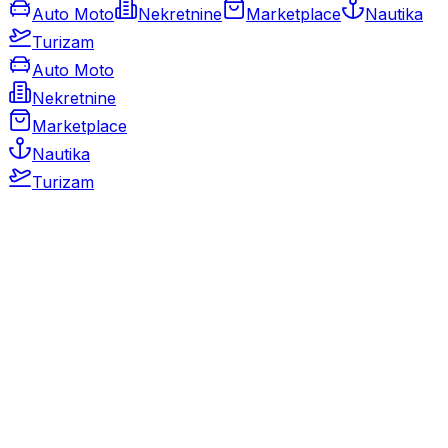
Auto Moto
Nekretnine
Marketplace
Nautika
Turizam
Auto Moto
Nekretnine
Marketplace
Nautika
Turizam
Auto Moto
Rabljeni automobili
Novi automobili
Motocikli / motori
Gospodarska vozila
Rezervni dijelovi i oprema
Kamperi i kamp prikolice