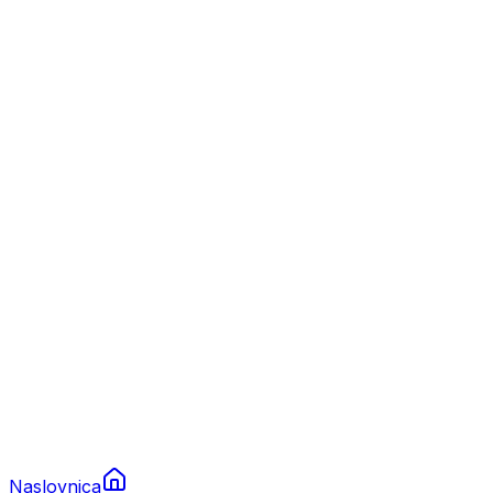
Nautika
Plovila
Charter
Prikolice za plovila
Brodski rezervni dijelovi
Nautička oprema
Brodski motori
Turizam
Apartmani
Sobe
Kuće za odmor
Aranžmani
Naslovnica