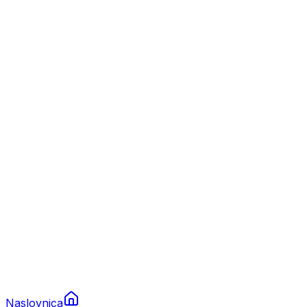
Nautika
Plovila
Charter
Prikolice za plovila
Brodski rezervni dijelovi
Nautička oprema
Brodski motori
Turizam
Apartmani
Sobe
Kuće za odmor
Aranžmani
Naslovnica