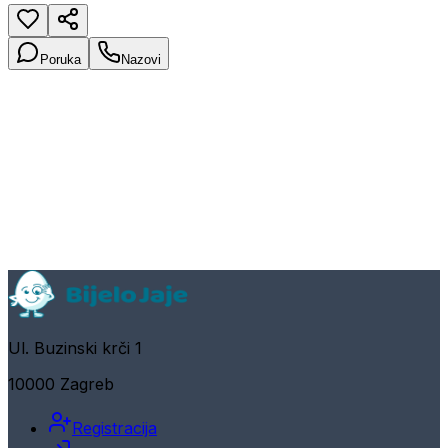
Poruka
Nazovi
Ul. Buzinski krči 1
10000 Zagreb
Registracija