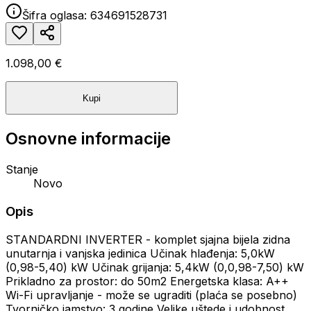
Šifra oglasa:
634691528731
1.098,00 €
Kupi
Osnovne informacije
Stanje
Novo
Opis
STANDARDNI INVERTER - komplet sjajna bijela zidna
unutarnja i vanjska jedinica Učinak hlađenja: 5,0kW
(0,98-5,40) kW Učinak grijanja: 5,4kW (0,0,98-7,50) kW
Prikladno za prostor: do 50m2 Energetska klasa: A++
Wi-Fi upravljanje - može se ugraditi (plaća se posebno)
Tvorničko jamstvo: 3 godine Velike uštede i udobnost