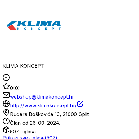
KLIMA KONCEPT
0
(
0
)
webshop@klimakoncept.hr
http://www.klimakoncept.hr/
Ruđera Boškovića 13, 21000 Split
Član od
26. 09. 2024.
507
oglasa
Prikaži sve oglase
(
507
)