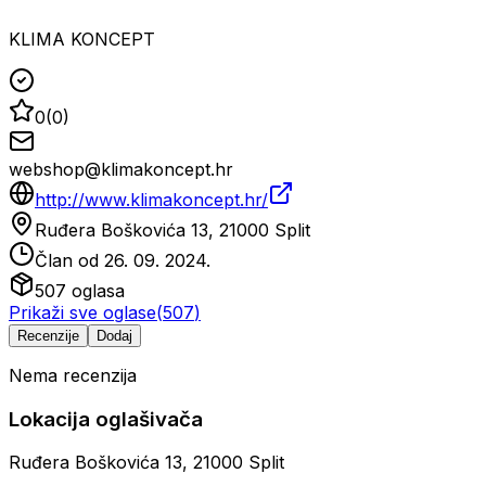
KLIMA KONCEPT
0
(
0
)
webshop@klimakoncept.hr
http://www.klimakoncept.hr/
Ruđera Boškovića 13, 21000 Split
Član od
26. 09. 2024.
507
oglasa
Prikaži sve oglase
(
507
)
Recenzije
Dodaj
Nema recenzija
Lokacija oglašivača
Ruđera Boškovića 13, 21000 Split