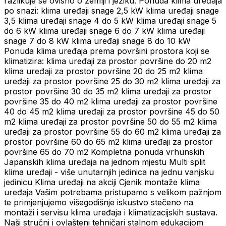
razlikuje se ovisno o zemlji i jeziku. Ponuda klima uređaja
po snazi: klima uređaji snage 2,5 kW klima uređaji snage
3,5 klima uređaji snage 4 do 5 kW klima uređaji snage 5
do 6 kW klima uređaji snage 6 do 7 kW klima uređaji
snage 7 do 8 kW klima uređaji snage 8 do 10 kW
Ponuda klima uređaja prema površini prostora koji se
klimatizira: klima uređaji za prostor površine do 20 m2
klima uređaji za prostor površine 20 do 25 m2 klima
uređaji za prostor površine 25 do 30 m2 klima uređaji za
prostor površine 30 do 35 m2 klima uređaji za prostor
površine 35 do 40 m2 klima uređaji za prostor površine
40 do 45 m2 klima uređaji za prostor površine 45 do 50
m2 klima uređaji za prostor površine 50 do 55 m2 klima
uređaji za prostor površine 55 do 60 m2 klima uređaji za
prostor površine 60 do 65 m2 klima uređaji za prostor
površine 65 do 70 m2 Kompletna ponuda vrhunskih
Japanskih klima uređaja na jednom mjestu Multi split
klima uređaji - više unutarnjih jedinica na jednu vanjsku
jedinicu Klima uređaji na akciji Cjenik montaže klima
uređaja Vašim potrebama pristupamo s velikom pažnjom
te primjenjujemo višegodišnje iskustvo stečeno na
montaži i servisu klima uređaja i klimatizacijskih sustava.
Naši stručni i ovlašteni tehničari stalnom edukacijom