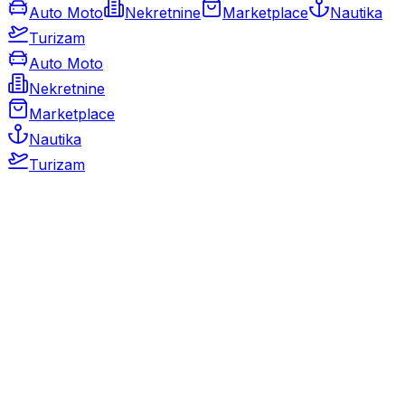
Auto Moto
Nekretnine
Marketplace
Nautika
Turizam
Auto Moto
Nekretnine
Marketplace
Nautika
Turizam
Auto Moto
Rabljeni automobili
Novi automobili
Motocikli / motori
Gospodarska vozila
Rezervni dijelovi i oprema
Kamperi i kamp prikolice