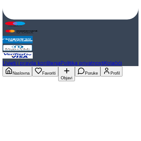
Uvjeti i pravila korištenja
Politika privatnosti
Kolačići
Naslovna
Favoriti
Poruke
Profil
Objavi