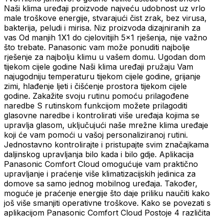
Naši klima uređaji proizvode najveću udobnost uz vrlo
male troškove energije, stvarajući čist zrak, bez virusa,
bakterija, peludi i mirisa. Niz proizvoda dizajniranih za
vas Od manjih 1X1 do cjelovitijih 5x1 rješenja, nije važno
što trebate. Panasonic vam može ponuditi najbolje
rješenje za najbolju klimu u vašem domu. Ugodan dom
tijekom cijele godine Naši klima uređaji pružaju Vam
najugodniju temperaturu tijekom cijele godine, grijanje
zimi, hlađenje ljeti i čišćenje prostora tijekom cijele
godine. Zakažite svoju rutinu pomoću prilagođene
naredbe S rutinskom funkcijom možete prilagoditi
glasovne naredbe i kontrolirati više uređaja kojima se
upravlja glasom, uključujući naše mrežne klima uređaje
koji će vam pomoći u vašoj personaliziranoj rutini.
Jednostavno kontrolirajte i pristupajte svim značajkama
daljinskog upravljanja bilo kada i bilo gdje. Aplikacija
Panasonic Comfort Cloud omogućuje vam praktično
upravljanje i praćenje više klimatizacijskih jedinica za
domove sa samo jednog mobilnog uređaja. Također,
moguće je praćenje energije što daje priliku naučiti kako
još više smanjiti operativne troškove. Kako se povezati s
aplikacijom Panasonic Comfort Cloud Postoje 4 različita