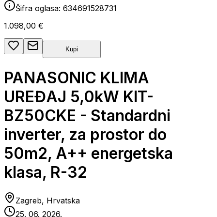
Šifra oglasa:
634691528731
1.098,00 €
Kupi
PANASONIC KLIMA
UREĐAJ 5,0kW KIT-
BZ50CKE - Standardni
inverter, za prostor do
50m2, A++ energetska
klasa, R-32
Zagreb, Hrvatska
25. 06. 2026.