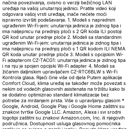
načina povezivanja, ovisno o verziji bežičnog LAN
uređaja na vašoj unutarnjoj jedinici. Pratite video koji
odgovara vašoj vrsti uređaja, inače nećete moći
ispravno izvršiti podešavanje. 1. Modeli s naprednim
ugrađenim Wi-Fi-jem: unutarnja jedinica je zidnog tipa i
ima naljepnicu na prednjoj ploči s 2 QR koda ILI postoji
QR kod unutar prednje ploče 2. Modeli sa standardnim
ugrađenim Wi-Fi-jem: unutarnja jedinica je zidnog tipa i
ima naljepnicu na prednjoj ploči s 1 QR kodom ILI NEMA
QR koda unutar prednje ploče 3. Modeli s opcijskim Wi-
Fi adapterom CZ-TACG1: unutarnja jedinica je zidnog tipa
i na nju je spojen opcijski Wi-Fi adapter 4. Modeli sa
žičanim daljinskim upravljačem CZ-RTC6BLW s Wi-Fi
Kontrola glasa. Riječi čine više od djela Putem aplikacije
Comfort Cloud, klima uređaj se također može povezati s
nekim od vodećih glasovnih asistenata na tržištu kako bi
se dodatno optimizirao standard klimatizacije bez
potrebe za mrdanjem prsta. Više o upravljanju glasom *
Google, Android, Google Play i Google Home zaštitni su
znakovi tvrtke Google LLC. Amazon, Alexa i svi srodni
logotipi zaštitni su znakovi Amazon.com, Inc. ili njegovih
podružnica. Dostupnost usluga glasovnog pomoćnika