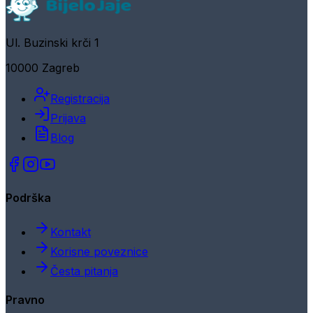
Ul. Buzinski krči 1
10000 Zagreb
Registracija
Prijava
Blog
Podrška
Kontakt
Korisne poveznice
Česta pitanja
Pravno