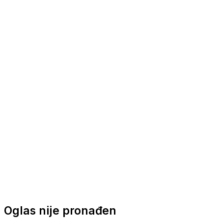
Nautička oprema
Brodski motori
Turizam
Apartmani
Sobe
Kuće za odmor
Aranžmani
Oglas nije pronađen