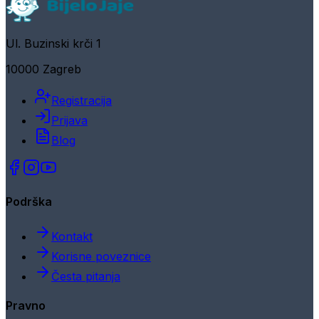
Ul. Buzinski krči 1
10000 Zagreb
Registracija
Prijava
Blog
Podrška
Kontakt
Korisne poveznice
Česta pitanja
Pravno