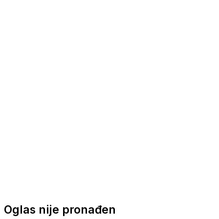
Nautička oprema
Brodski motori
Turizam
Apartmani
Sobe
Kuće za odmor
Aranžmani
Oglas nije pronađen