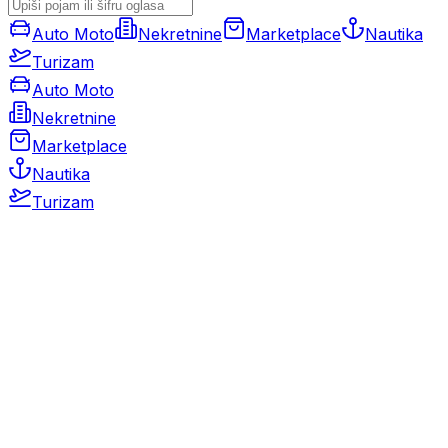
Auto Moto
Nekretnine
Marketplace
Nautika
Turizam
Auto Moto
Nekretnine
Marketplace
Nautika
Turizam
Auto Moto
Rabljeni automobili
Novi automobili
Motocikli / motori
Gospodarska vozila
Rezervni dijelovi i oprema
Kamperi i kamp prikolice