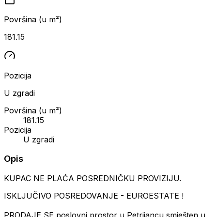
Površina (u m²)
181.15
Pozicija
U zgradi
Površina (u m²)
181.15
Pozicija
U zgradi
Opis
KUPAC NE PLAĆA POSREDNIČKU PROVIZIJU.
ISKLJUČIVO POSREDOVANJE - EUROESTATE !
PRODAJE SE poslovni prostor u Petrijancu smješten u