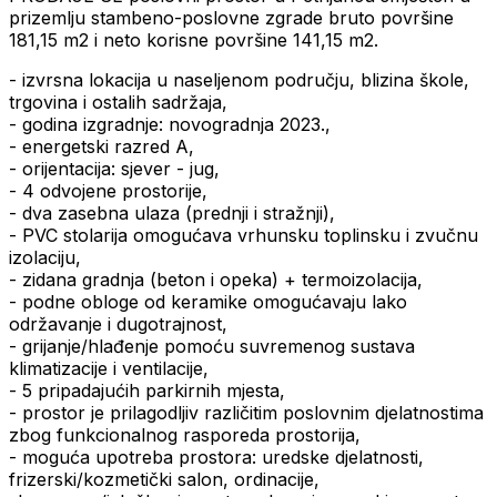
prizemlju stambeno-poslovne zgrade bruto površine
181,15 m2 i neto korisne površine 141,15 m2.
- izvrsna lokacija u naseljenom području, blizina škole,
trgovina i ostalih sadržaja,
- godina izgradnje: novogradnja 2023.,
- energetski razred A,
- orijentacija: sjever - jug,
- 4 odvojene prostorije,
- dva zasebna ulaza (prednji i stražnji),
- PVC stolarija omogućava vrhunsku toplinsku i zvučnu
izolaciju,
- zidana gradnja (beton i opeka) + termoizolacija,
- podne obloge od keramike omogućavaju lako
održavanje i dugotrajnost,
- grijanje/hlađenje pomoću suvremenog sustava
klimatizacije i ventilacije,
- 5 pripadajućih parkirnih mjesta,
- prostor je prilagodljiv različitim poslovnim djelatnostima
zbog funkcionalnog rasporeda prostorija,
- moguća upotreba prostora: uredske djelatnosti,
frizerski/kozmetički salon, ordinacije,