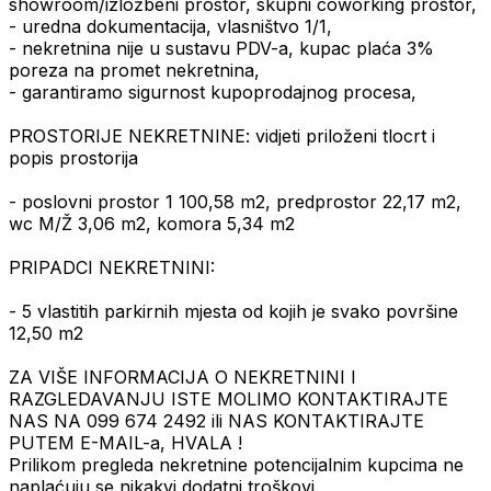
showroom/izložbeni prostor, skupni coworking prostor,
- uredna dokumentacija, vlasništvo 1/1,
- nekretnina nije u sustavu PDV-a, kupac plaća 3%
poreza na promet nekretnina,
- garantiramo sigurnost kupoprodajnog procesa,
PROSTORIJE NEKRETNINE: vidjeti priloženi tlocrt i
popis prostorija
- poslovni prostor 1 100,58 m2, predprostor 22,17 m2,
wc M/Ž 3,06 m2, komora 5,34 m2
PRIPADCI NEKRETNINI:
- 5 vlastitih parkirnih mjesta od kojih je svako površine
12,50 m2
ZA VIŠE INFORMACIJA O NEKRETNINI I
RAZGLEDAVANJU ISTE MOLIMO KONTAKTIRAJTE
NAS NA 099 674 2492 ili NAS KONTAKTIRAJTE
PUTEM E-MAIL-a, HVALA !
Prilikom pregleda nekretnine potencijalnim kupcima ne
naplaćuju se nikakvi dodatni troškovi.