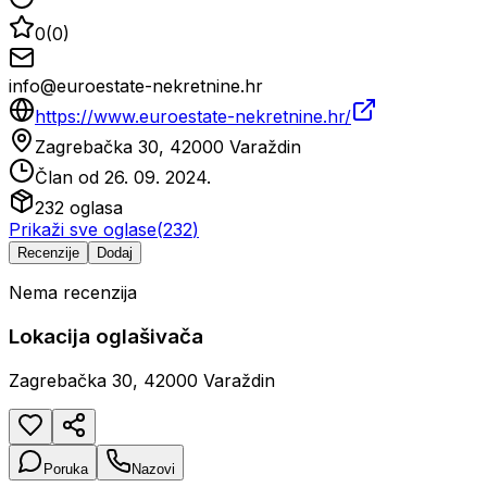
0
(
0
)
info@euroestate-nekretnine.hr
https://www.euroestate-nekretnine.hr/
Zagrebačka 30, 42000 Varaždin
Član od
26. 09. 2024.
232
oglasa
Prikaži sve oglase
(
232
)
Recenzije
Dodaj
Nema recenzija
Lokacija oglašivača
Zagrebačka 30, 42000 Varaždin
Poruka
Nazovi