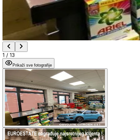
1
/
13
Prikaži sve fotografije