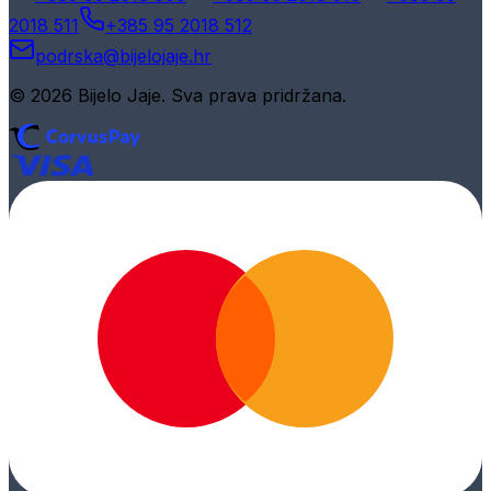
2018 511
+385 95 2018 512
podrska@bijelojaje.hr
© 2026 Bijelo Jaje. Sva prava pridržana.