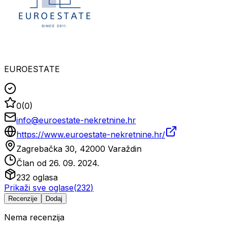
EUROESTATE
0
(
0
)
info@euroestate-nekretnine.hr
https://www.euroestate-nekretnine.hr/
Zagrebačka 30, 42000 Varaždin
Član od
26. 09. 2024.
232
oglasa
Prikaži sve oglase
(
232
)
Recenzije
Dodaj
Nema recenzija