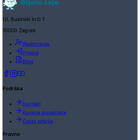
Ul. Buzinski krči 1
10000 Zagreb
Registracija
Prijava
Blog
Podrška
Kontakt
Korisne poveznice
Česta pitanja
Pravno