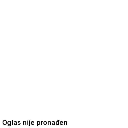
Nautička oprema
Brodski motori
Turizam
Apartmani
Sobe
Kuće za odmor
Aranžmani
Oglas nije pronađen