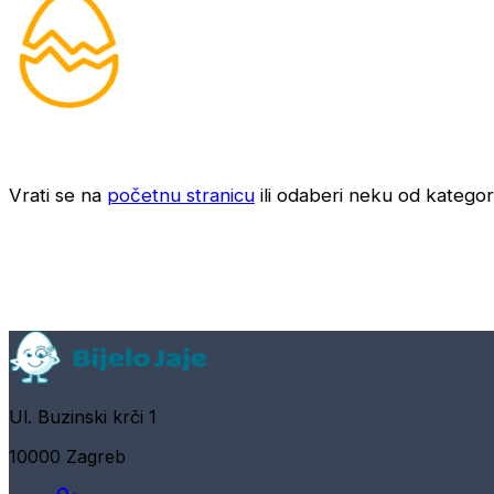
Vrati se na
početnu stranicu
ili odaberi neku od kategori
Ul. Buzinski krči 1
10000 Zagreb