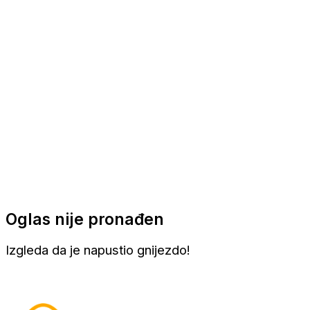
Apartmani
Sobe
Kuće za odmor
Aranžmani
Oglas nije pronađen
Izgleda da je napustio gnijezdo!