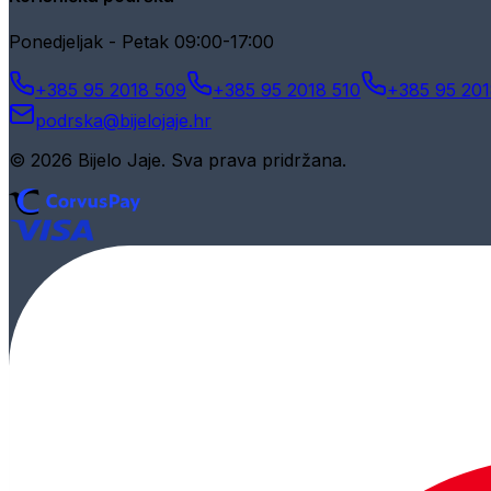
Ponedjeljak - Petak 09:00-17:00
+385 95 2018 509
+385 95 2018 510
+385 95 201
podrska@bijelojaje.hr
© 2026 Bijelo Jaje. Sva prava pridržana.