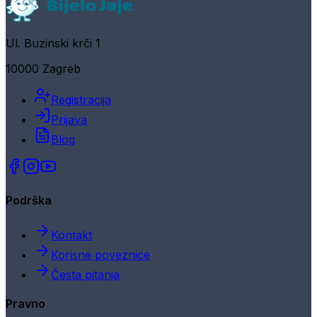
Ul. Buzinski krči 1
10000 Zagreb
Registracija
Prijava
Blog
Podrška
Kontakt
Korisne poveznice
Česta pitanja
Pravno