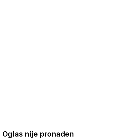
Nautička oprema
Brodski motori
Turizam
Apartmani
Sobe
Kuće za odmor
Aranžmani
Oglas nije pronađen