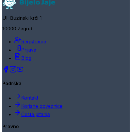
Ul. Buzinski krči 1
10000 Zagreb
Registracija
Prijava
Blog
Podrška
Kontakt
Korisne poveznice
Česta pitanja
Pravno