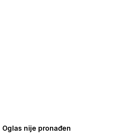
Nautička oprema
Brodski motori
Turizam
Apartmani
Sobe
Kuće za odmor
Aranžmani
Oglas nije pronađen