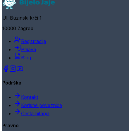
Ul. Buzinski krči 1
10000 Zagreb
Registracija
Prijava
Blog
Podrška
Kontakt
Korisne poveznice
Česta pitanja
Pravno