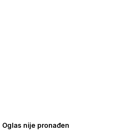
Nautička oprema
Brodski motori
Turizam
Apartmani
Sobe
Kuće za odmor
Aranžmani
Oglas nije pronađen