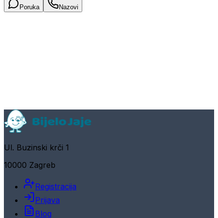
Poruka
Nazovi
Ul. Buzinski krči 1
10000 Zagreb
Registracija
Prijava
Blog