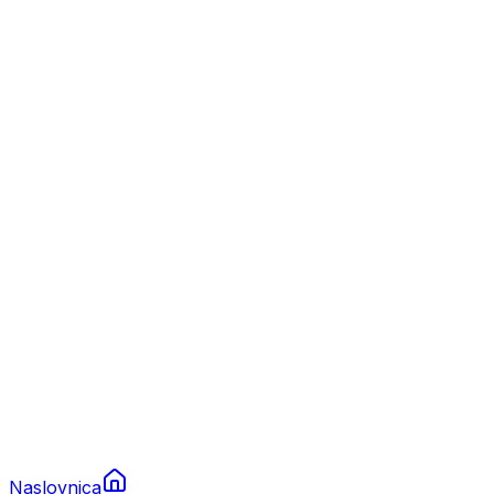
Nautika
Plovila
Charter
Prikolice za plovila
Brodski rezervni dijelovi
Nautička oprema
Brodski motori
Turizam
Apartmani
Sobe
Kuće za odmor
Aranžmani
Naslovnica