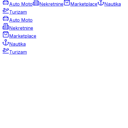
Auto Moto
Nekretnine
Marketplace
Nautika
Turizam
Auto Moto
Nekretnine
Marketplace
Nautika
Turizam
Auto Moto
Rabljeni automobili
Novi automobili
Motocikli / motori
Gospodarska vozila
Rezervni dijelovi i oprema
Kamperi i kamp prikolice