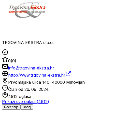
TRGOVINA EKSTRA d.o.o.
0
(
0
)
info@trgovina-ekstra.hr
http://www.trgovina-ekstra.hr
Prvomajska ulica 140, 40000 Mihovljan
Član od
26. 09. 2024.
4912
oglasa
Prikaži sve oglase
(
4912
)
Recenzije
Dodaj