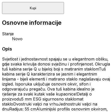
Kupi
Osnovne informacije
Stanje
Novo
Opis
Svjetlost i jednostavnost spajaju se u elegantnom obliku,
gdje svaka krivulja donosi svježinu i profinjenost. Okrugla
tuš kabina serije Q u bijeloj boji s matiranim staklomTuš
kabina serije Q karakterizira se jasnim i elegantnim
linijama - bijeli elementi i matirano staklo naglašavaju ovaj
izgled. Isporuka uključuje osnovni okvir, sifon i
odgovarajuću pregaču. Ova tuš kabina idealno je
rješenje za svaki kutak vaše kupaonice!Detalji o
proizvodu5 mm ESG sigurnosno staklomat
stakloDvostruki valjci na vrhuJednostruki valjci na
dnuRadijus: 55 cmAluminijski profilis osnovnim okvirom,