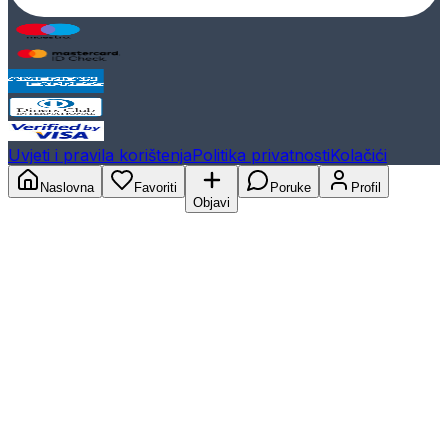
Uvjeti i pravila korištenja
Politika privatnosti
Kolačići
Naslovna
Favoriti
Poruke
Profil
Objavi