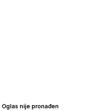
Nautička oprema
Brodski motori
Turizam
Apartmani
Sobe
Kuće za odmor
Aranžmani
Oglas nije pronađen