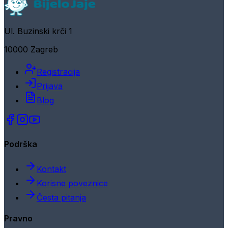
Ul. Buzinski krči 1
10000 Zagreb
Registracija
Prijava
Blog
Podrška
Kontakt
Korisne poveznice
Česta pitanja
Pravno