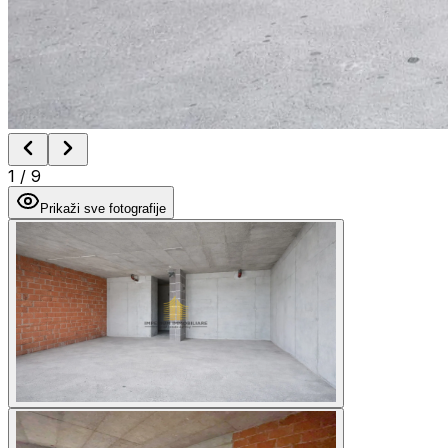
1
/
9
Prikaži sve fotografije