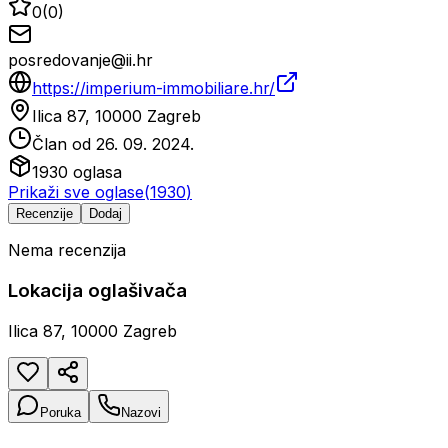
0
(
0
)
posredovanje@ii.hr
https://imperium-immobiliare.hr/
Ilica 87, 10000 Zagreb
Član od
26. 09. 2024.
1930
oglasa
Prikaži sve oglase
(
1930
)
Recenzije
Dodaj
Nema recenzija
Lokacija oglašivača
Ilica 87, 10000 Zagreb
Poruka
Nazovi