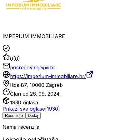
IMPERIUM IMMOBILIARE
0
(
0
)
posredovanje@ii.hr
https://imperium-immobiliare.hr/
Ilica 87, 10000 Zagreb
Član od
26. 09. 2024.
1930
oglasa
Prikaži sve oglase
(
1930
)
Recenzije
Dodaj
Nema recenzija
Lokacija oglašivača