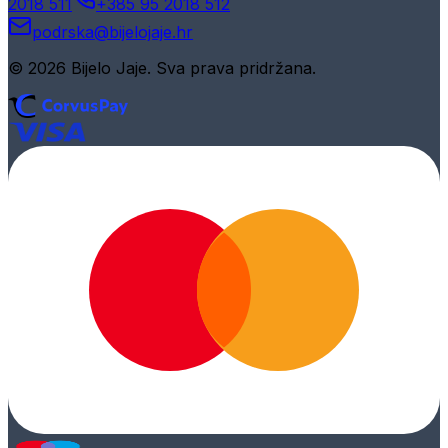
2018 511
+385 95 2018 512
podrska@bijelojaje.hr
© 2026 Bijelo Jaje. Sva prava pridržana.