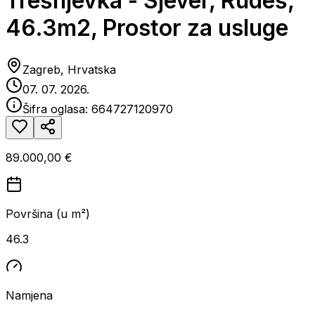
Trešnjevka - Sjever, Rudeš,
46.3m2, Prostor za usluge
Zagreb, Hrvatska
07. 07. 2026.
Šifra oglasa:
664727120970
89.000,00 €
Površina (u m²)
46.3
Namjena