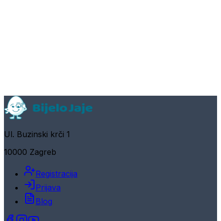
Ul. Buzinski krči 1
10000 Zagreb
Registracija
Prijava
Blog