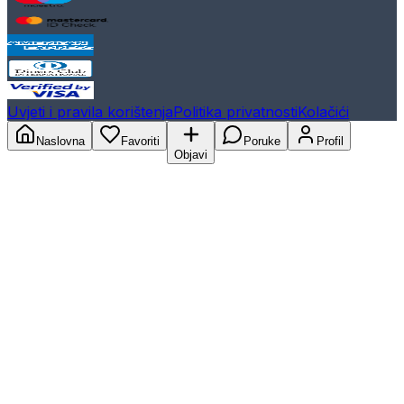
Uvjeti i pravila korištenja
Politika privatnosti
Kolačići
Naslovna
Favoriti
Poruke
Profil
Objavi