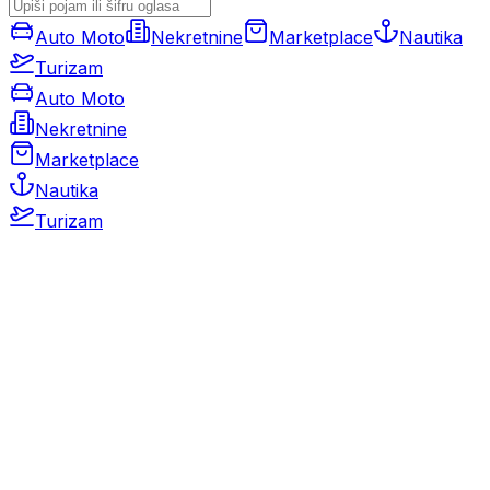
Auto Moto
Nekretnine
Marketplace
Nautika
Turizam
Auto Moto
Nekretnine
Marketplace
Nautika
Turizam
Auto Moto
Rabljeni automobili
Novi automobili
Motocikli / motori
Gospodarska vozila
Rezervni dijelovi i oprema
Kamperi i kamp prikolice