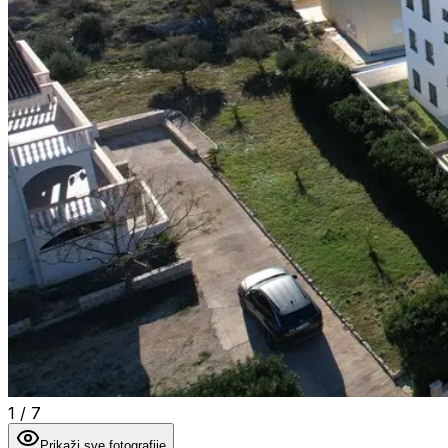
1
/
7
Prikaži sve fotografije