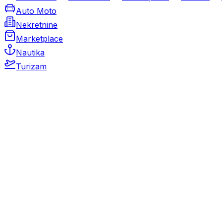
Auto Moto
Nekretnine
Marketplace
Nautika
Turizam
Auto Moto
Rabljeni automobili
Novi automobili
Motocikli / motori
Gospodarska vozila
Rezervni dijelovi i oprema
Kamperi i kamp prikolice
Oldtimeri
Karambolirani automobili