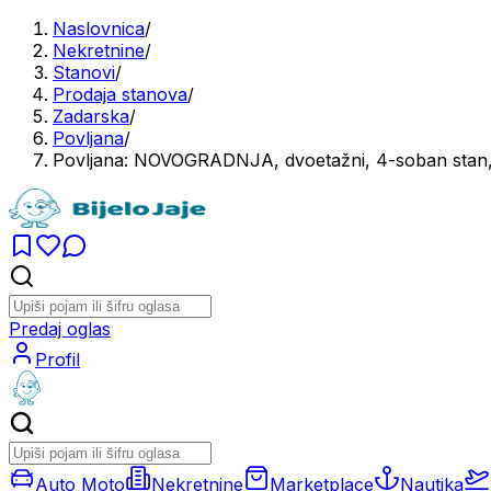
Naslovnica
/
Nekretnine
/
Stanovi
/
Prodaja stanova
/
Zadarska
/
Povljana
/
Povljana: NOVOGRADNJA, dvoetažni, 4-soban stan, 
Predaj oglas
Profil
Auto Moto
Nekretnine
Marketplace
Nautika