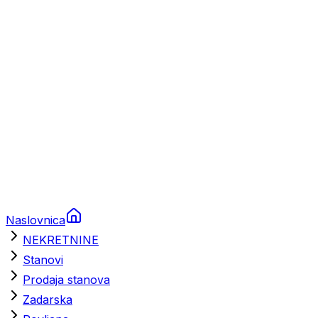
Brodski rezervni dijelovi
Nautička oprema
Brodski motori
Turizam
Apartmani
Sobe
Kuće za odmor
Aranžmani
Naslovnica
NEKRETNINE
Stanovi
Prodaja stanova
Zadarska