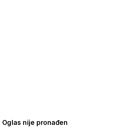
Nautička oprema
Brodski motori
Turizam
Apartmani
Sobe
Kuće za odmor
Aranžmani
Oglas nije pronađen