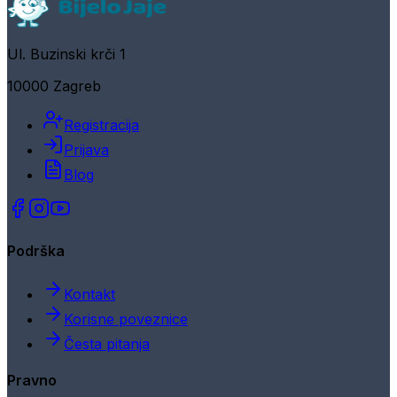
Ul. Buzinski krči 1
10000 Zagreb
Registracija
Prijava
Blog
Podrška
Kontakt
Korisne poveznice
Česta pitanja
Pravno