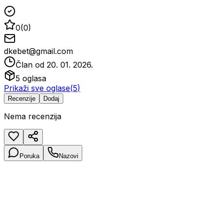
0
(
0
)
dkebet@gmail.com
Član od
20. 01. 2026.
5
oglasa
Prikaži sve oglase
(
5
)
Recenzije
Dodaj
Nema recenzija
Poruka
Nazovi