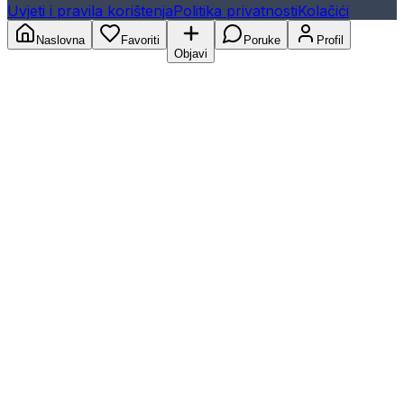
Uvjeti i pravila korištenja
Politika privatnosti
Kolačići
Naslovna
Favoriti
Poruke
Profil
Objavi