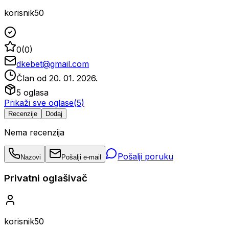
korisnik50
0
(
0
)
dkebet@gmail.com
Član od
20. 01. 2026.
5
oglasa
Prikaži sve oglase
(
5
)
Recenzije
Dodaj
Nema recenzija
Pošalji poruku
Nazovi
Pošalji e-mail
Privatni oglašivač
korisnik50