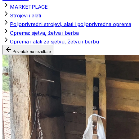
MARKETPLACE
Strojevi i alati
Poljoprivredni strojevi, alati i poljoprivredna oprema
Oprema: sjetva, žetva i berba
Oprema i alati za sjetvu, žetvu i berbu
Povratak na rezultate