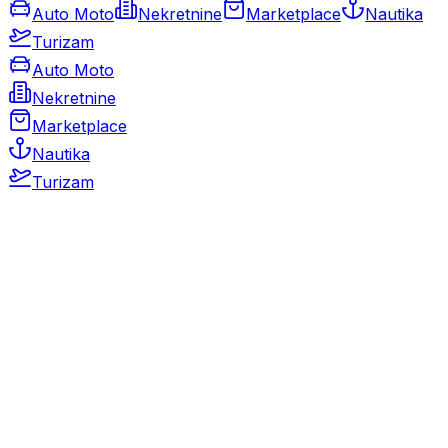
Auto Moto
Nekretnine
Marketplace
Nautika
Turizam
Auto Moto
Nekretnine
Marketplace
Nautika
Turizam
Auto Moto
Rabljeni automobili
Novi automobili
Motocikli / motori
Gospodarska vozila
Rezervni dijelovi i oprema
Kamperi i kamp prikolice