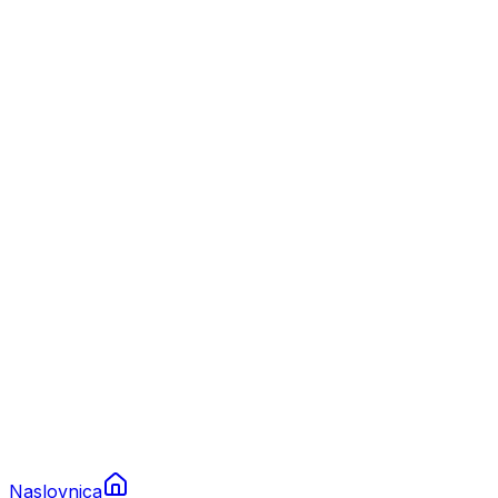
Nautika
Plovila
Charter
Prikolice za plovila
Brodski rezervni dijelovi
Nautička oprema
Brodski motori
Turizam
Apartmani
Sobe
Kuće za odmor
Aranžmani
Naslovnica