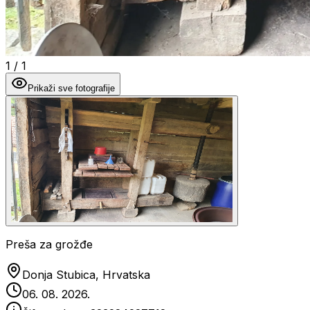
1
/
1
Prikaži sve fotografije
Preša za grožđe
Donja Stubica, Hrvatska
06. 08. 2026.