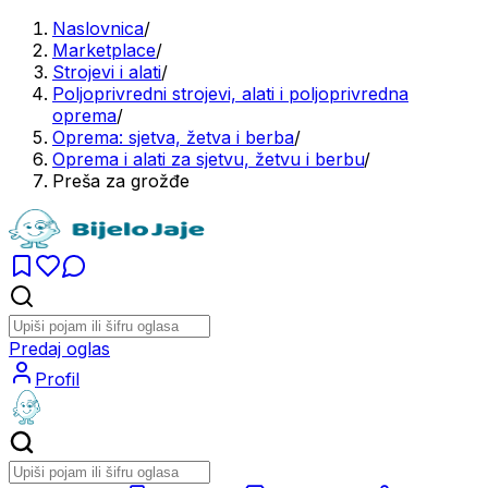
Naslovnica
/
Marketplace
/
Strojevi i alati
/
Poljoprivredni strojevi, alati i poljoprivredna
oprema
/
Oprema: sjetva, žetva i berba
/
Oprema i alati za sjetvu, žetvu i berbu
/
Preša za grožđe
Predaj oglas
Profil