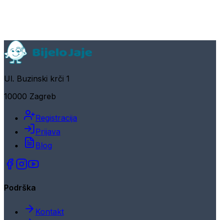
Ul. Buzinski krči 1
10000 Zagreb
Registracija
Prijava
Blog
Podrška
Kontakt