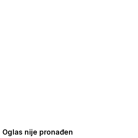
Nautička oprema
Brodski motori
Turizam
Apartmani
Sobe
Kuće za odmor
Aranžmani
Oglas nije pronađen