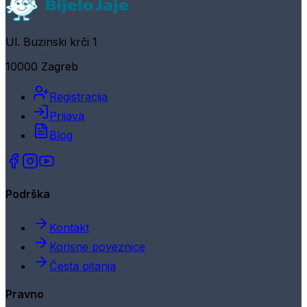
Ul. Buzinski krči 1
10000 Zagreb
Registracija
Prijava
Blog
Podrška
Kontakt
Korisne poveznice
Česta pitanja
Pravno